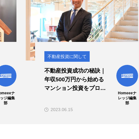
不動産投資に関して
不動産投資成功の秘訣｜
年収500万円から始める
マンション投資をプロが
omeeeナ
Homeeeナ
解説
レッジ編集
レッジ編集
部
部
2023.06.15