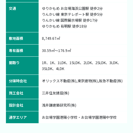
交通
ゆりかもめ お台場海浜公園駅 徒歩2分

りんかい線 東京テレポート駅 徒歩5分

りんかい線 国際展示場駅 徒歩17分

ゆりかもめ 有明駅 徒歩18分
敷地面積
8,749.67㎡
専有面積
30.59㎡〜176.9㎡
間取り
1R、1K、1LDK、1SLDK、2LDK、2SLDK、3LDK、
3SLDK、4LDK
分譲時会社
オリックス不動産(株),東京建物(株),阪急不動産(株)
施工会社
三井住友建設(株)
設計会社
浅井謙建築研究所(株)
通学エリア
お台場学園港陽小学校・お台場学園港陽中学校