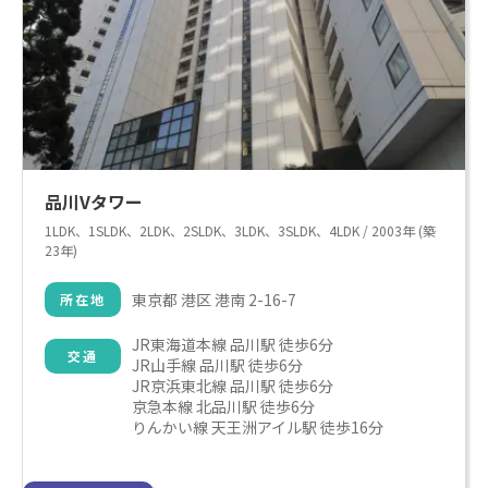
品川Vタワー
1LDK、1SLDK、2LDK、2SLDK、3LDK、3SLDK、4LDK / 2003年 (築
23年)
東京都 港区 港南 2-16-7
所在地
JR東海道本線 品川駅 徒歩6分

交通
JR山手線 品川駅 徒歩6分

JR京浜東北線 品川駅 徒歩6分

京急本線 北品川駅 徒歩6分

りんかい線 天王洲アイル駅 徒歩16分