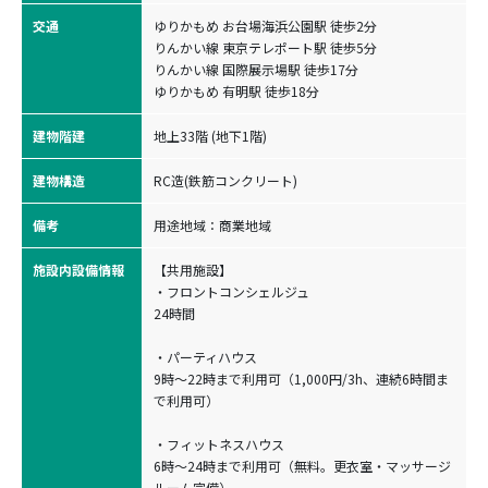
交通
ゆりかもめ お台場海浜公園駅 徒歩2分

りんかい線 東京テレポート駅 徒歩5分

りんかい線 国際展示場駅 徒歩17分

ゆりかもめ 有明駅 徒歩18分
建物階建
地上33階 (地下1階)
建物構造
RC造(鉄筋コンクリート)
備考
用途地域：商業地域
施設内設備情報
【共用施設】
・フロントコンシェルジュ
24時間
・パーティハウス
9時〜22時まで利用可（1,000円/3h、連続6時間ま
で利用可）
・フィットネスハウス
6時〜24時まで利用可（無料。更衣室・マッサージ
ルーム完備）