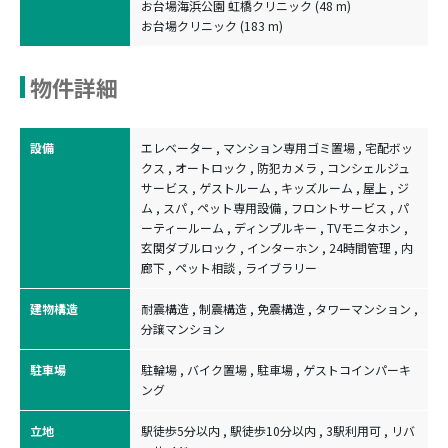
お台場海浜公園 虹橋クリニック (48 m)
お台場クリニック (183 m)
物件詳細
設備
エレベーター , マンション専用ゴミ置場 , 宅配ボッ
クス , オートロック , 防犯カメラ , コンシェルジュ
サービス , ゲストルーム , キッズルーム , 屋上 , ジ
ム , スパ , ペット専用設備 , フロントサービス , パ
ーティールーム , ディンプルキー , TVモニタホン ,
玄関ダブルロック , インターホン , 24時間管理 , 内
廊下 , ペット相談 , ライブラリー
建物構造
耐震構造 , 制震構造 , 免震構造 , タワーマンション ,
分譲マンション
駐車場
駐輪場 , バイク置場 , 駐車場 , ゲストコインパーキ
ング
立地
駅徒歩5分以内 , 駅徒歩10分以内 , 3駅利用可 , リバ