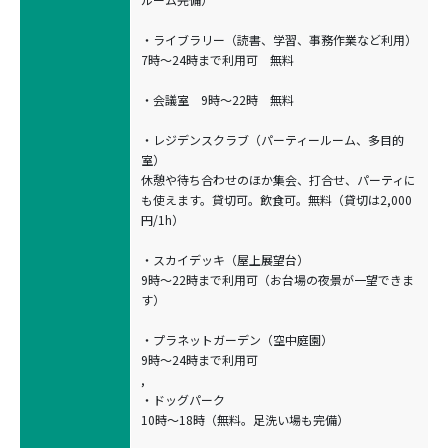
・ライブラリー（読書、学習、事務作業など利用）
7時〜24時まで利用可 無料
・会議室 9時〜22時 無料
・レジデンスクラブ（パーティールーム、多目的
室）
休憩や待ち合わせのほか集会、打合せ、パーティに
も使えます。貸切可。飲食可。無料（貸切は2,000
円/1h）
・スカイデッキ（屋上展望台）
9時〜22時まで利用可（お台場の夜景が一望できま
す）
・プラネットガーデン（空中庭園）
9時〜24時まで利用可
,
・ドッグパーク
10時〜18時（無料。足洗い場も完備）