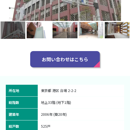
お問い合わせはこちら
所在地
東京都 港区 台場 2-2-2
総階数
地上33階 (地下1階)
建築年
2006年 (築20年)
総戸数
525戸