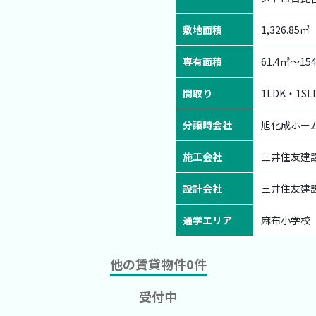
敷地面積
1,326.85㎡
専有面積
61.4㎡〜154
間取り
1LDK・1SL
分譲時会社
旭化成ホー
施工会社
三井住友建
設計会社
三井住友建
通学エリア
麻布小学校
他の賃貸物件
0
件
受付中