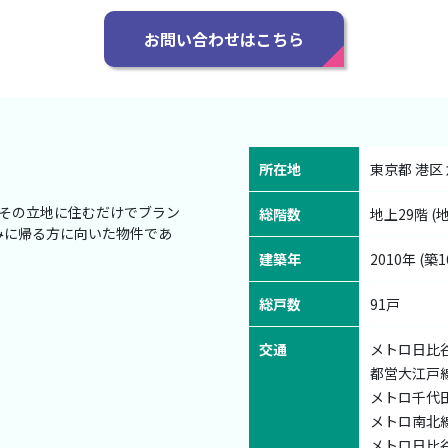
お問い合わせはこちら
所在地
東京都 港区 六
。その立地に住むだけでブラン
総階数
地上29階 (
みに帰る方に向いた物件であ
建築年
2010年 (築1
総戸数
91戸
交通
メトロ日比谷
都営大江戸線
メトロ千代田
メトロ南北線
メトロ日比谷