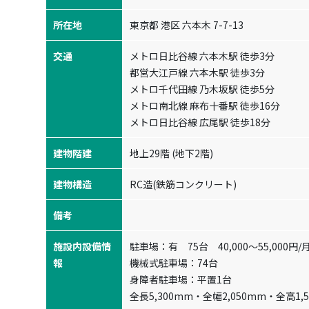
所在地
東京都 港区 六本木 7-7-13
交通
メトロ日比谷線 六本木駅 徒歩3分

都営大江戸線 六本木駅 徒歩3分

メトロ千代田線 乃木坂駅 徒歩5分

メトロ南北線 麻布十番駅 徒歩16分

メトロ日比谷線 広尾駅 徒歩18分
建物階建
地上29階 (地下2階)
建物構造
RC造(鉄筋コンクリート)
備考
施設内設備情
駐車場：有 75台 40,000～55,000円/
報
機械式駐車場：74台
身障者駐車場：平置1台
全長5,300mm・全幅2,050mm・全高1,5