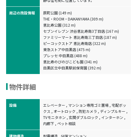
静な住宅街に位置しています。
周辺の施設情報
原町公園 (149 m)
THE・ROOM・DAIKANYAMA (309 m)
恵比寿公園 (312 m)
セブンイレブン 渋谷恵比寿南3丁目店 (167 m)
ファミリーマート 恵比寿南三丁目店 (187 m)
ピーコックストア 恵比寿南店 (322 m)
東急ストア中目黒店 (475 m)
プレッセ 中目黒店 (488 m)
恵比寿のびのびこども園 (341 m)
目黒区立中目黒駅前保育園 (392 m)
物件詳細
設備
エレベーター , マンション専用ゴミ置場 , 宅配ボッ
クス , オートロック , 防犯カメラ , ディンプルキー ,
TVモニタホン , 玄関ダブルロック , インターホン ,
内廊下 , ペット相談
建物構造
耐震構造 , 分譲マンション