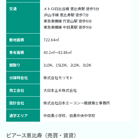
交通
メトロ日比谷線 恵比寿駅 徒歩5分

JR山手線 恵比寿駅 徒歩7分

東急東横線 代官山駅 徒歩6分

東急東横線 中目黒駅 徒歩9分
敷地面積
722.64㎡
専有面積
43.2㎡〜82.86㎡
間取り
1LDK、1SLDK、2LDK、3LDK
分譲時会社
株式会社モリモト
施工会社
大日本土木株式会社
設計会社
株式会社日本エーコン一級建築士事務所
通学エリア
中目黒小学校、目黒中央中学校
ピアース恵比寿（売買・賃貸）