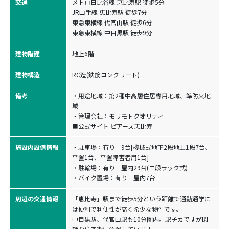
交通
メトロ日比谷線 恵比寿駅 徒歩5分

JR山手線 恵比寿駅 徒歩7分

東急東横線 代官山駅 徒歩6分

東急東横線 中目黒駅 徒歩9分
建物階建
地上6階
建物構造
RC造(鉄筋コンクリート)
備考
・用途地域：第2種中高層住居専用地域、準防火地
域
・管理会社：モリモトクオリティ
■公式サイト
ピアース恵比寿
施設内設備情報
・駐車場：有り 9台[機械式地下2段地上1段7台、
平置1台、平置障害者用1台]
・駐輪場：有り 屋内29台(二段ラック式)
・バイク置場：有り 屋内7台
周辺の交通情報
「恵比寿」駅まで徒歩5分という距離で通勤通学に
は便利で利便性が高く希少な物件です。
中目黒駅、代官山駅も10分圏内。駅チカですが閑