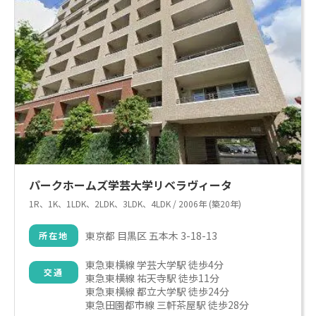
パークホームズ学芸大学リベラヴィータ
1R、1K、1LDK、2LDK、3LDK、4LDK / 2006年 (築20年)
東京都 目黒区 五本木 3-18-13
所在地
東急東横線 学芸大学駅 徒歩4分

交通
東急東横線 祐天寺駅 徒歩11分

東急東横線 都立大学駅 徒歩24分

東急田園都市線 三軒茶屋駅 徒歩28分