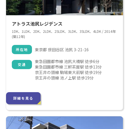
アトラス池尻レジデンス
1DK、1LDK、2DK、2LDK、2SLDK、3LDK、3SLDK、4LDK / 2014年
(築12年)
東京都 世田谷区 池尻 3-21-16
所在地
東急田園都市線 池尻大橋駅 徒歩6分

交通
東急田園都市線 三軒茶屋駅 徒歩13分

京王井の頭線 駒場東大前駅 徒歩19分

京王井の頭線 池ノ上駅 徒歩19分
詳細を見る