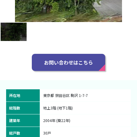
お問い合わせはこちら
所在地
東京都 世田谷区 駒沢 1-7-7
総階数
地上3階 (地下1階)
建築年
2004年 (築22年)
総戸数
30戸