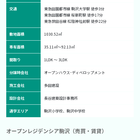
交通
東急田園都市線 駒沢大学駅 徒歩3分

東急田園都市線 桜新町駅 徒歩17分

東急世田谷線 松陰神社前駅 徒歩22分
敷地面積
1030.52㎡
専有面積
35.11㎡〜92.13㎡
間取り
1LDK ～ 3LDK
分譲時会社
オープンハウス･ディベロップメント
施工会社
多田建設
設計会社
長谷建築設計事務所
通学エリア
駒沢小学校、駒沢中学校
オープンレジデンシア駒沢（売買・賃貸）