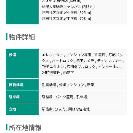
オオゼキ 野沢店 (609 m)
駒澤大学駒澤キャンパス (253 m)
世田谷区立駒沢小学校 (305 m)
世田谷区立駒沢中学校 (708 m)
物件詳細
設備
エレベーター , マンション専用ゴミ置場 , 宅配ボッ
クス , オートロック , 防犯カメラ , ディンプルキー ,
TVモニタホン , 玄関ダブルロック , インターホン ,
24時間管理 , 内廊下
建物構造
耐震構造 , 分譲マンション , 新築
駐車場
駐輪場 , バイク置場 , 駐車場
立地
駅徒歩5分以内 , 閑静な住宅地
所在地情報