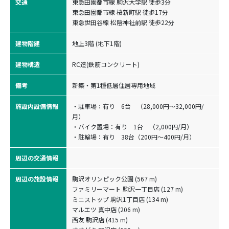
交通
東急田園都市線 駒沢大学駅 徒歩3分

東急田園都市線 桜新町駅 徒歩17分

東急世田谷線 松陰神社前駅 徒歩22分
建物階建
地上3階 (地下1階)
建物構造
RC造(鉄筋コンクリート)
備考
新築・第1種低層住居専用地域
施設内設備情報
・駐車場：有り 6台 （28,000円〜32,000円/
月）
・バイク置場：有り 1台 （2,000円/月）
・駐輪場：有り 38台（200円〜400円/月）
周辺の交通情報
周辺の施設情報
駒沢オリンピック公園 (567 m)
ファミリーマート 駒沢一丁目店 (127 m)
ミニストップ 駒沢1丁目店 (134 m)
マルエツ 真中店 (206 m)
西友 駒沢店 (415 m)