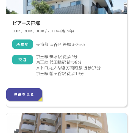
ピアース笹塚
1LDK、2LDK、3LDK / 2011年 (築15年)
東京都 渋谷区 笹塚 3-26-5
所在地
京王線 笹塚駅 徒歩7分

交通
京王線 代田橋駅 徒歩8分

メトロ丸ノ内線 方南町駅 徒歩17分

京王線 幡ヶ谷駅 徒歩19分
詳細を見る