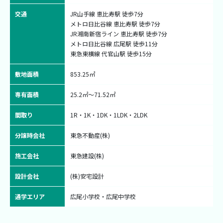
交通
JR山手線 恵比寿駅 徒歩7分

メトロ日比谷線 恵比寿駅 徒歩7分

JR湘南新宿ライン 恵比寿駅 徒歩7分

メトロ日比谷線 広尾駅 徒歩11分

東急東横線 代官山駅 徒歩15分
敷地面積
853.25㎡
専有面積
25.2㎡〜71.52㎡
間取り
1R・1K・1DK・1LDK・2LDK
分譲時会社
東急不動産(株)
施工会社
東急建設(株)
設計会社
(株)安宅設計
通学エリア
広尾小学校・広尾中学校