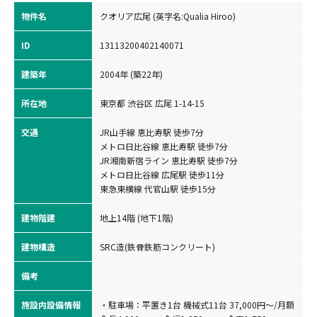
物件名
クオリア広尾 (英字名:Qualia Hiroo)
ID
13113200402140071
建築年
2004年 (築22年)
所在地
東京都 渋谷区 広尾 1-14-15
交通
JR山手線 恵比寿駅 徒歩7分

メトロ日比谷線 恵比寿駅 徒歩7分

JR湘南新宿ライン 恵比寿駅 徒歩7分

メトロ日比谷線 広尾駅 徒歩11分

東急東横線 代官山駅 徒歩15分
建物階建
地上14階 (地下1階)
建物構造
SRC造(鉄骨鉄筋コンクリート)
備考
施設内設備情報
・駐車場：平置き1台 機械式11台 37,000円～/月額