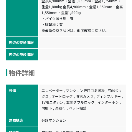
全長4,900mm・全幅1,850mm・全高1,750mm・
重量1,800kg 全長4,900mm・全幅1,850mm・全高
1,550mm・重量1,800kg
・バイク置き場：有
・駐輪場：有
※最新の空き状況は、都度確認ください。
周辺の交通情報
周辺の施設情報
物件詳細
設備
エレベーター , マンション専用ゴミ置場 , 宅配ボッ
クス , オートロック , 防犯カメラ , ディンプルキー ,
TVモニタホン , 玄関ダブルロック , インターホン ,
内廊下 , 楽器可 , ペット相談
建物構造
分譲マンション