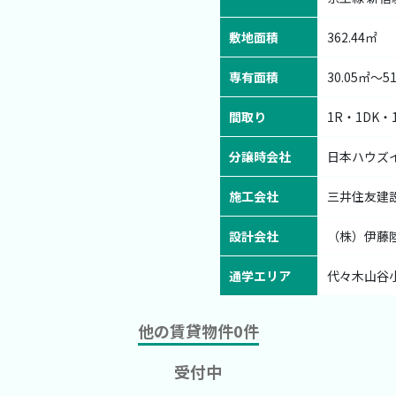
敷地面積
362.44㎡
専有面積
30.05㎡〜51
間取り
1R・1DK・
分譲時会社
日本ハウズ
施工会社
三井住友建
設計会社
（株）伊藤
通学エリア
代々木山谷
他の賃貸物件
0
件
受付中