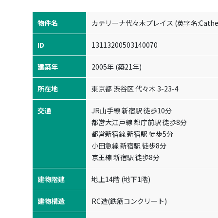
物件名
カテリーナ代々木プレイス (英字名:Catherina 
ID
13113200503140070
建築年
2005年 (築21年)
所在地
東京都 渋谷区 代々木 3-23-4
交通
JR山手線 新宿駅 徒歩10分

都営大江戸線 都庁前駅 徒歩8分

都営新宿線 新宿駅 徒歩5分

小田急線 新宿駅 徒歩8分

京王線 新宿駅 徒歩8分
建物階建
地上14階 (地下1階)
建物構造
RC造(鉄筋コンクリート)