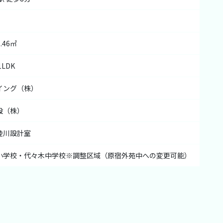
.46㎡
1LDK
イング（株）
設（株）
陸川設計室
小学校・代々木中学校※調整区域（原宿外苑中への変更可能）