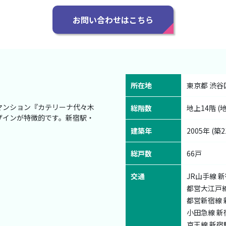
お問い合わせはこちら
所在地
東京都 渋谷区
マンション『カテリーナ代々木
総階数
地上14階 (
ザインが特徴的です。新宿駅・
建築年
2005年 (築2
総戸数
66戸
交通
JR山手線 新
都営大江戸線
都営新宿線 
小田急線 新宿
京王線 新宿