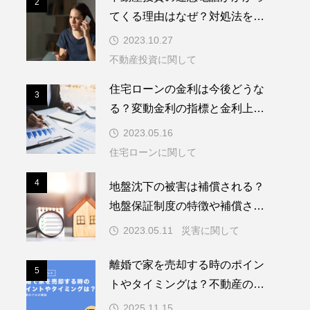
2
2
てくる理由はなぜ？対処法を解
説
2023.10.27
不動産投資に関して
住宅ローンの金利は今後どうな
3
3
る？変動金利の指標と金利上昇
対策を紹介
2023.05.16
住宅ローンに関して
4
4
地盤沈下の被害は補償される？
地盤保証制度の特徴や補償され
るケースを紹介！
2023.05.11
災害に関して
離婚で家を売却する時のポイン
5
5
トやタイミングは？不動産のプ
ロが解説
2025.11.15