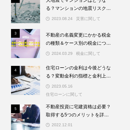
大地震でマンションはどうな
る？マンションの地震リスクを
低層・中層・高層別に解説
2023.08.24
災害に関して
3
不動産の名義変更にかかる税金
3
の種類＆ケース別の税金につい
て解説！
2024.03.29
税金に関して
住宅ローンの金利は今後どうな
4
4
る？変動金利の指標と金利上昇
対策を紹介
2023.05.16
住宅ローンに関して
不動産投資に宅建資格は必要？
5
5
取得する5つのメリットを詳し
く紹介
2022.12.01