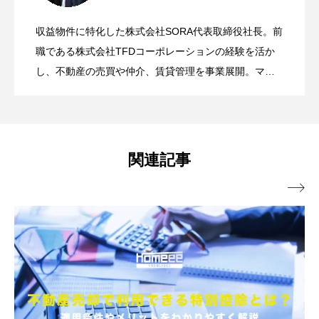
なる控除や税金についても解説
収益物件に特化した株式会社SORA代表取締役社長。前
不動産の相続税評価額の算出方法とは？
2026.04.22
とは？計算方法や注意点を解説
職である株式会社TFDコーポレーションの経験を活か
し、不動産の売買や仲介、賃貸管理を事業展開。マン
ション投資だけでなく、保険や通信費、光熱費など生
離婚時に家の評価額を査定するケースと
2026.03.31
計算方法や節税のポイントを不動産のプ
活で必要な資金を見直すライフプランニングまで行
う。ALSOKとの業務提携により、大切な物件のセキュ
空き家を売却する流れとは？かかる費用
2026.02.25
は？方法や査定が必要な理由も解説
リティにも力を入れている。
ロが解説！
関連記事

相続した家の売却に空き家特例（3,000万
2026.01.27
や税金も詳しく解説！
離婚で家を売却する時のポイントやタイ
2025.11.15
円特別控除）は使える？条件や申請方
ミングは？不動産のプロが解説
法、流れまで解説