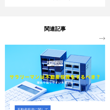
ション投資だけでなく、保険や通信費、光熱費など生
離婚時に家の評価額を査定するケースと
2026.03.31
計算方法や節税のポイントを不動産のプ
活で必要な資金を見直すライフプランニングまで行
う。ALSOKとの業務提携により、大切な物件のセキュ
空き家を売却する流れとは？かかる費用
2026.02.25
は？方法や査定が必要な理由も解説
リティにも力を入れている。
ロが解説！
関連記事

相続した家の売却に空き家特例（3,000万
2026.01.27
や税金も詳しく解説！
離婚で家を売却する時のポイントやタイ
2025.11.15
円特別控除）は使える？条件や申請方
ミングは？不動産のプロが解説
法、流れまで解説
関して
不動産投資に関し