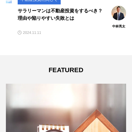
は不動産投資をするべき？
不動産投資でよ
すい失敗とは
されないための
中林亮太
2021.05.04
FEATURED