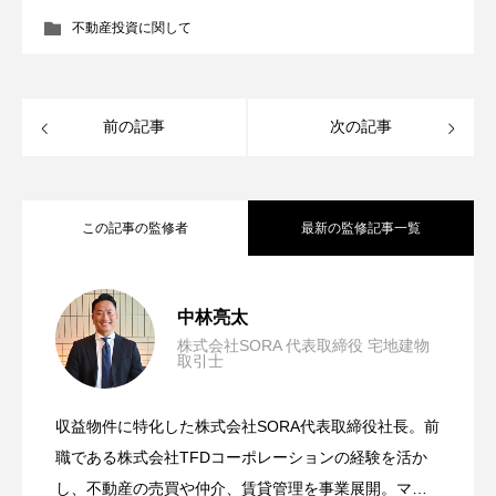
不動産投資に関して
前の記事
次の記事
この記事の監修者
最新の監修記事一覧
空き家を売却する際の注意点とは？気に
2026.07.29
中林亮太
株式会社SORA 代表取締役 宅地建物
取引士
不動産相続で相続税がかからないケース
2026.05.19
なる控除や税金についても解説
収益物件に特化した株式会社SORA代表取締役社長。前
不動産の相続税評価額の算出方法とは？
2026.04.22
とは？計算方法や注意点を解説
職である株式会社TFDコーポレーションの経験を活か
し、不動産の売買や仲介、賃貸管理を事業展開。マン