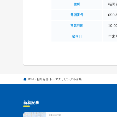
福岡
住所
050-
電話番号
10:0
営業時間
年末
定休日
HOME
お問合せ-トーマスリビング小倉店
新着記事
2026.07.29