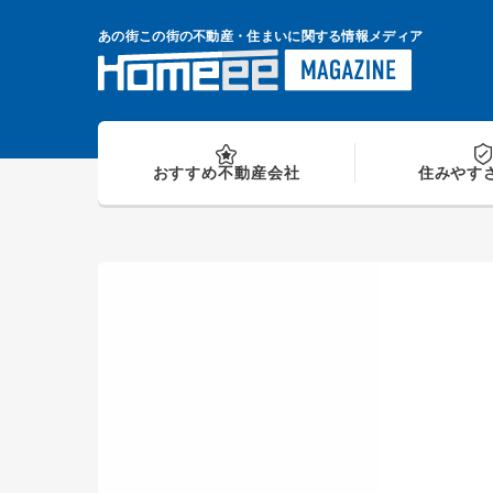
Skip
to
あの街この街の不動産・住まいに関する情報メディア
content
おすすめ
不動産会社
住みやす