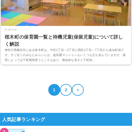
2024.05.09
桜木町の保育園一覧と待機児童(保留児童)について詳し
く解説
神奈川県横浜市にある桜木町は、中区1丁目～3丁目と西区4丁目～7丁目から成る町域で
す。すぐ近くのみなとみらいには、超高層マンションもいくつも立ち並んでいますが、場
所によっては下町風情漂うところもあり、都会的な良さと下町的...
1
2
＞
人気記事ランキング