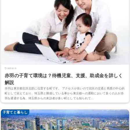
2025.03.19
赤羽の子育て環境は？待機児童、支援、助成金を詳しく
解説
赤羽は東京都北区北部に位置する町です。 アクセスが良いので北区の交通と商業の中心的
町として栄えており、埼玉県と隣接している事から東京都への通勤において多くの人が赤
羽を通過する為、埼玉県からの来訪者が多い町としても知られて...
子育てと暮らし