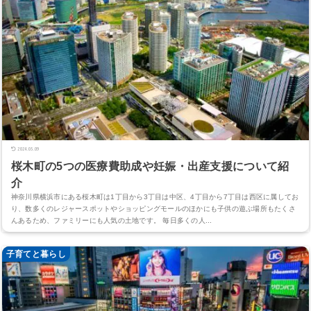
2024.05.09
桜木町の5つの医療費助成や妊娠・出産支援について紹
介
神奈川県横浜市にある桜木町は1丁目から3丁目は中区、4丁目から7丁目は西区に属してお
り、数多くのレジャースポットやショッピングモールのほかにも子供の遊ぶ場所もたくさ
んあるため、ファミリーにも人気の土地です。 毎日多くの人...
子育てと暮らし