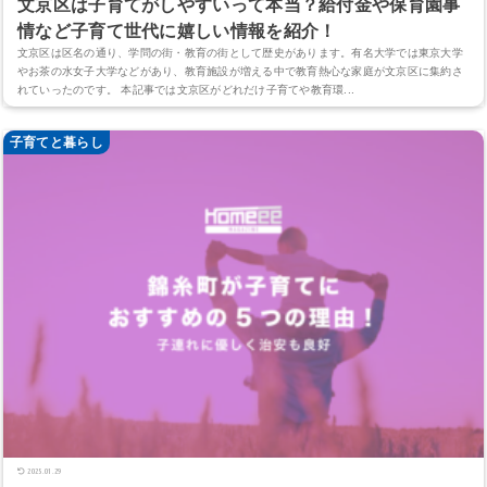
文京区は子育てがしやすいって本当？給付金や保育園事
情など子育て世代に嬉しい情報を紹介！
文京区は区名の通り、学問の街・教育の街として歴史があります。有名大学では東京大学
やお茶の水女子大学などがあり、教育施設が増える中で教育熱心な家庭が文京区に集約さ
れていったのです。 本記事では文京区がどれだけ子育てや教育環...
子育てと暮らし
2025.01.29