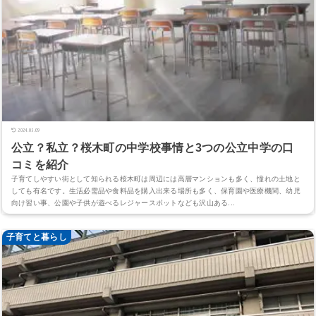
2024.05.09
公立？私立？桜木町の中学校事情と3つの公立中学の口
コミを紹介
子育てしやすい街として知られる桜木町は周辺には高層マンションも多く、憧れの土地と
しても有名です。生活必需品や食料品を購入出来る場所も多く、保育園や医療機関、幼児
向け習い事、公園や子供が遊べるレジャースポットなども沢山ある...
子育てと暮らし