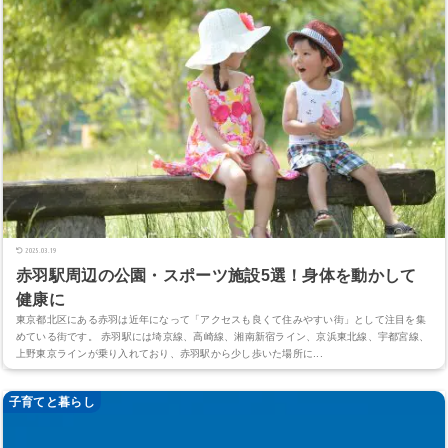
2025.03.19
赤羽駅周辺の公園・スポーツ施設5選！身体を動かして
健康に
東京都北区にある赤羽は近年になって「アクセスも良くて住みやすい街」として注目を集
めている街です。 赤羽駅には埼京線、高崎線、湘南新宿ライン、京浜東北線、宇都宮線、
上野東京ラインが乗り入れており、赤羽駅から少し歩いた場所に...
子育てと暮らし