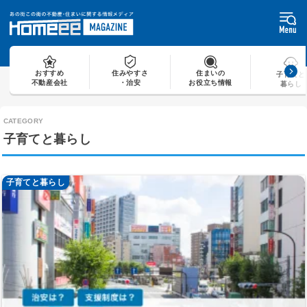
Skip
to
content
おすすめ
住みやすさ
住まいの
子育てと
不動産会社
・治安
お役立ち情報
暮らし
子育てと暮らし
子育てと暮らし