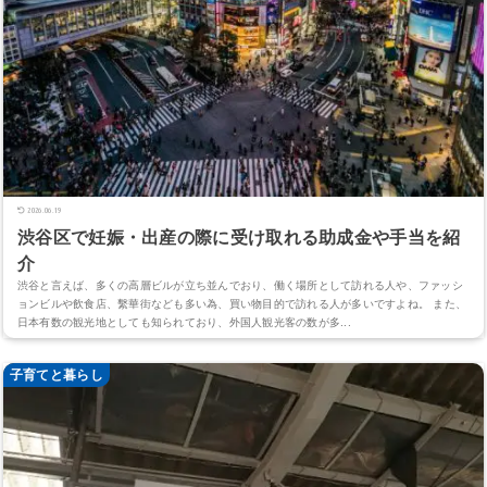
2026.06.19
渋谷区で妊娠・出産の際に受け取れる助成金や手当を紹
介
渋谷と言えば、多くの高層ビルが立ち並んでおり、働く場所として訪れる人や、ファッシ
ョンビルや飲食店、繫華街なども多い為、買い物目的で訪れる人が多いですよね。 また、
日本有数の観光地としても知られており、外国人観光客の数が多...
子育てと暮らし