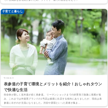
子育てと暮らし
2026.06.19
表参道の子育て環境とメリットを紹介！おしゃれタウン
で快適な生活
街全体が新しく並木道が続く表参道。 リーマンショックまでの好景気で急激に発展が進
み、これまでは外資系ブランドの1号店は銀座に出店する傾向にありましたが、現在は表
参道に出すのが主流になりました。渋谷や原宿といった若者が集ま...