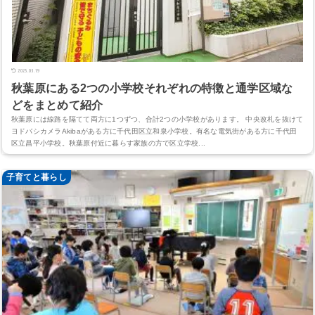
2025.03.19
秋葉原にある2つの小学校それぞれの特徴と通学区域な
どをまとめて紹介
秋葉原には線路を隔てて両方に1つずつ、合計2つの小学校があります。 中央改札を抜けて
ヨドバシカメラAkibaがある方に千代田区立和泉小学校。有名な電気街がある方に千代田
区立昌平小学校。秋葉原付近に暮らす家族の方で区立学校...
子育てと暮らし