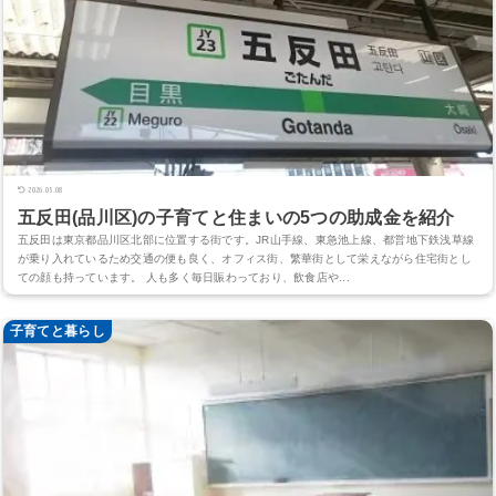
2026.05.08
五反田(品川区)の子育てと住まいの5つの助成金を紹介
五反田は東京都品川区北部に位置する街です。JR山手線、東急池上線、都営地下鉄浅草線
が乗り入れているため交通の便も良く、オフィス街、繁華街として栄えながら住宅街とし
ての顔も持っています。 人も多く毎日賑わっており、飲食店や...
子育てと暮らし