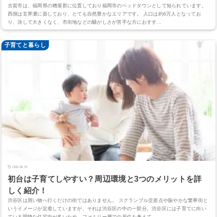
古賀市は、福岡県の糟屋郡に位置しており福岡市のベッドタウンとして知られています。
西側は玄界灘に面しており、とても自然豊かなエリアです。 人口は約6万人となってお
り、決して大きくなく、市街地などの騒がしさが苦手な方におすす...
子育てと暮らし
2026.06.19
初台は子育てしやすい？周辺環境と3つのメリットを詳
しく紹介！
渋谷区は買い物へ行くだけの街ではありません。 スクランブル交差点や賑やかな繁華街と
いうイメージが定着していますが、それは渋谷区の中の一部分。渋谷区には子育てに向い
ている閑静な住宅街が多いため、ファミリー層での居住を考えて...