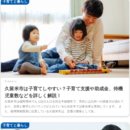
子育てと暮らし
2026.07.22
久留米市は子育てしやすい？子育て支援や助成金、待機
児童数などを詳しく解説！
久留米市は福岡県内でも上位の人口を誇る中核都市で、市内には九州一の筑後川が流れて
おり、自然と都市とのバランスがとれているため近年では移住者も増加しています。 ま
た、福岡県南西部に位置している久留米市は、交通の要衝として佐...
子育てと暮らし