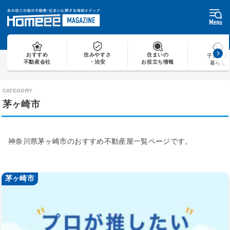
Skip
to
content
おすすめ
住みやすさ
住まいの
子育てと
不動産会社
・治安
お役立ち情報
暮らし
茅ヶ崎市
神奈川県茅ヶ崎市のおすすめ不動産屋一覧ページです。
茅ヶ崎市