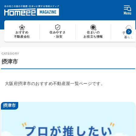
Skip
to
content
おすすめ
住みやすさ
住まいの
子育てと
不動産会社
・治安
お役立ち情報
暮らし
摂津市
大阪府摂津市のおすすめ不動産屋一覧ページです。
摂津市