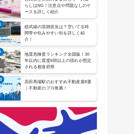
らしはNG！注意点や問題なしのケ
ースを詳しく紹介
8
総武線の混雑状況は？空いてる時
間帯や住みやすい街を詳しく紹
介！
9
地震危険度ランキング全国版！30
年以内に震度6弱以上の揺れが想定
される都道府県
0
高田馬場駅のおすすめ不動産屋8選
｜不動産のプロ推薦！