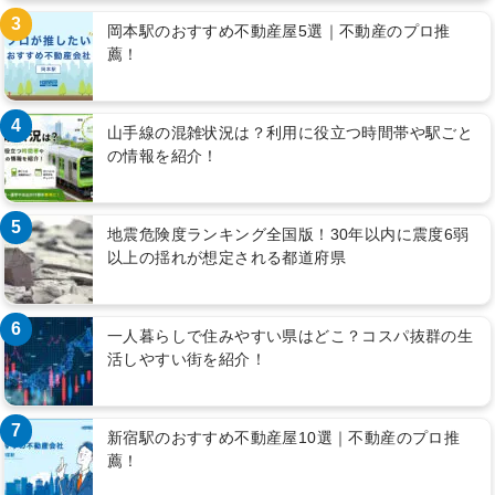
3
岡本駅のおすすめ不動産屋5選｜不動産のプロ推
薦！
4
山手線の混雑状況は？利用に役立つ時間帯や駅ごと
の情報を紹介！
5
地震危険度ランキング全国版！30年以内に震度6弱
以上の揺れが想定される都道府県
6
一人暮らしで住みやすい県はどこ？コスパ抜群の生
活しやすい街を紹介！
7
新宿駅のおすすめ不動産屋10選｜不動産のプロ推
薦！