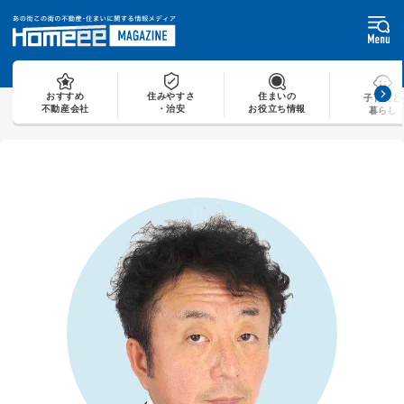
Skip
to
content
おすすめ
住みやすさ
住まいの
子育てと
不動産会社
・治安
お役立ち情報
暮らし