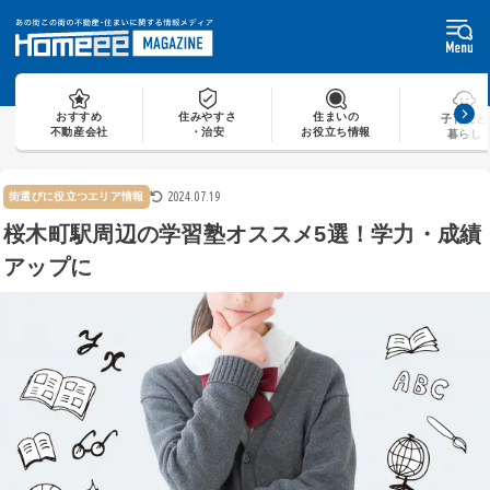
Skip
to
content
おすすめ
住みやすさ
住まいの
子育てと
不動産会社
・治安
お役立ち情報
暮らし
2024.07.19
街選びに役立つエリア情報
桜木町駅周辺の学習塾オススメ5選！学力・成績
アップに