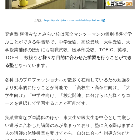
出典元：
https://kyushinjuku-room.com/info/info-yokohama/
究進塾 横浜みなとみらい校は完全マンツーマンの個別指導で学
ぶことができる学習塾で、中学受験、高校受験、大学受験、大
学授業補修のほかにも就職試験、医学部受験、TOEIC、英検、
TOEFL、数検など
様々な目的に合わせた学習を行うことができ
る塾
となっています。
各科目のプロフェッショナルが数多く在籍しているため勉強を
より効率的に行うことが可能で、「高校生・高卒生向け」「大
学生向け」「中学生向け」「検定関連」に分けられた様々なコ
ースを選択して学習することが可能です。
実績豊富なプロ講師のほか、東大生や医大生を中心として厳し
い選考に合格した講師のみが集まっており、塾に入る際はまず2
人の講師の体験授業を受けてから、自分に合った指導方法だと