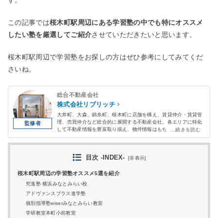
す。
この記事では
桜木町駅周辺にある学習塾の中でも特にオススメ
したい塾を厳選してご紹介
させていただきたいと思います。
桜木町駅周辺で学習塾をお探しの方はぜひ参考にしてみてくだ
さいね。
総合不動産会社
株式会社リブリッチ
大井町、大森、錦糸町、桜木町に店舗を構え、賃貸仲介・賃貸管
理、売買仲介など総合的に展開する不動産会社。各エリアに特化
して不動産情報を豊富取り揃え、物件情報はもちろん街の情報や
お店などのグルメ、小中学校などの教育情報に強い。自社サイト
でも、地域情報やグルメ情報、子育て、教育情報などのコンテン
ツを掲載中。
目次 -INDEX-
[
非表示
]
桜木町駅周辺の学習塾オススメ5選を紹介
究進塾 横浜みなとみらい校
アドヴァンスプラス進学塾
個別指導塾wiserみなとみらい教室
学研教室本町小前教室