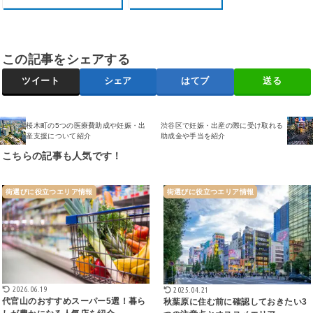
この記事をシェアする
ツイート
シェア
はてブ
送る
桜木町の5つの医療費助成や妊娠・出
渋谷区で妊娠・出産の際に受け取れる
産支援について紹介
助成金や手当を紹介
こちらの記事も人気です！
街選びに役立つエリア情報
街選びに役立つエリア情報
2026.06.19
2025.04.21
代官山のおすすめスーパー5選！暮ら
秋葉原に住む前に確認しておきたい3