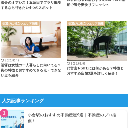
都会のオアシス！五反田でブラリ散歩
船で気分爽快リフレッシュ
するなら行きたい4つのスポット
街選びに役立つエリア情報
街選びに役立つエリア情報
2026.06.19
2026.02.03
笹塚は女性の一人暮らしに向いてる？
代官山T-SITEには何がある？特徴と
街の特徴とおすすめできる点・できな
おすすめ店舗3選を詳しく紹介！
い点を紹介
人気記事ランキング
1
小倉駅のおすすめ不動産屋9選｜不動産のプロ推
薦！