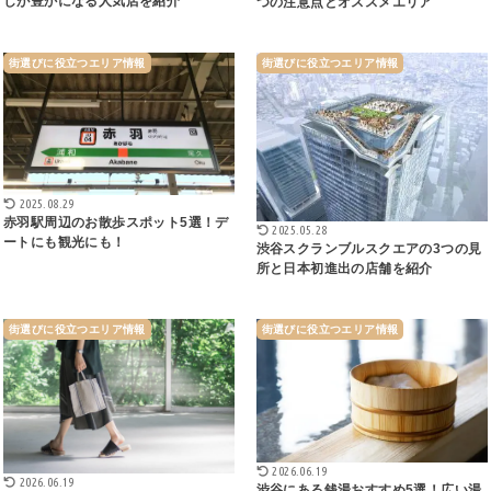
しが豊かになる人気店を紹介
つの注意点とオススメエリア
街選びに役立つエリア情報
街選びに役立つエリア情報
2025.08.29
赤羽駅周辺のお散歩スポット5選！デ
2025.05.28
ートにも観光にも！
渋谷スクランブルスクエアの3つの見
所と日本初進出の店舗を紹介
街選びに役立つエリア情報
街選びに役立つエリア情報
2026.06.19
2026.06.19
渋谷にある銭湯おすすめ5選！広い湯