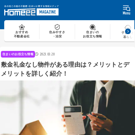
Skip
to
content
おすすめ
住みやすさ
住まいの
子育てと
不動産会社
・治安
お役立ち情報
暮らし
2023.03.20
住まいのお役立ち情報
敷金礼金なし物件がある理由は？メリットとデ
メリットを詳しく紹介！