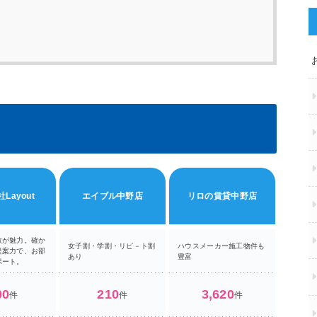
Layout
エイブル中野店
リロの賃貸中野店
部
数が魅力。確か
女子割・学割・リピ－ト割
ハウスメーカー施工物件も
提案力で、お部
デザイナ
あり
豊富
ポート。
00
210
3,620
件
件
件