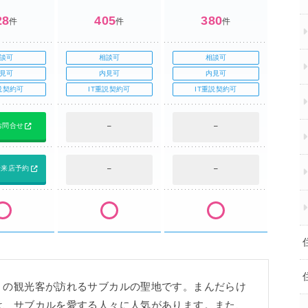
28
405
380
件
件
件
談可
相談可
相談可
見可
内見可
内見可
説契約可
IT重説契約可
IT重説契約可
I
でお問合せ
–
–
話来店予約
–
–
くの観光客が訪れるサブカルの聖地です。まんだらけ
は、サブカルを愛する人々に人気があります。また、