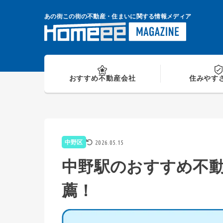
Skip
to
あの街この街の不動産・住まいに関する情報メディア
content
おすすめ
不動産会社
住みやす
2026.05.15
中野区
中野駅のおすすめ不動
薦！