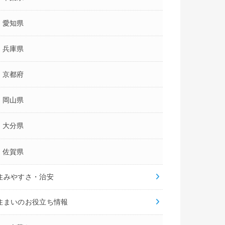
472
215
168
件
件
件
愛知県
相談可
相談可
相談可
兵庫県
内見可
内見可
内見可
T重説契約可
IT重説契約可
IT重説契約可
京都府
–
–
–
岡山県
–
–
–
大分県
佐賀県
–
–
住みやすさ・治安
住まいのお役立ち情報