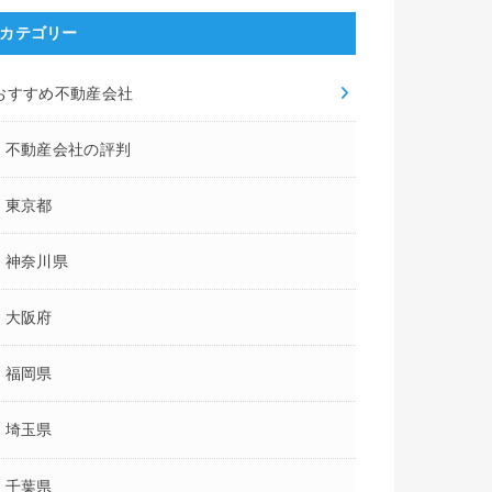
カテゴリー
おすすめ不動産会社
不動産会社の評判
東京都
神奈川県
アパマンショップ中野
屋コレ中野店
ミニミニ城西中野店
ア
南口店
大阪府
福岡県
敷金礼金00物件や家具家電
お客
ーズ物件も多数
本社直営店舗
付き物件あり
度の
埼玉県
–
–
2,591
件
件
件
千葉県