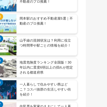
不動産のプロ推薦！
3
岡本駅のおすすめ不動産屋5選｜不
動産のプロ推薦！
4
山手線の混雑状況は？利用に役立
つ時間帯や駅ごとの情報を紹介！
5
地震危険度ランキング全国版！30
年以内に震度6弱以上の揺れが想定
される都道府県
6
一人暮らしで住みやすい県はど
こ？コスパ抜群の生活しやすい街
を紹介！
7
住民票を実家のままにして一人暮