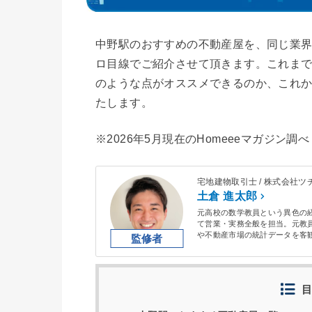
中野駅のおすすめの不動産屋を、同じ業界
ロ目線でご紹介させて頂きます。これま
のような点がオススメできるのか、これ
たします。
※2026年5月現在のHomeeeマガジン調べ
宅地建物取引士 / 株式会社
土倉 進太郎
元高校の数学教員という異色の
て営業・実務全般を担当。元教
や不動産市場の統計データを客
戸建て賃貸経営、空き家売買ま
アルなアドバイスに定評がある
ス品質をフラットかつ厳格に見
目