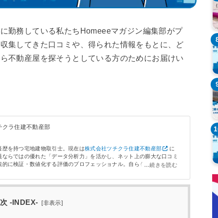
に勤務している私たちHomeeeマガジン編集部がプ
で収集してきた口コミや、得られた情報をもとに、ど
から不動産屋を探そうとしている方のためにお届けい
ツチクラ住建不動産部
1
経歴を持つ宅地建物取引士。現在は
株式会社ツチクラ住建不動産部
に
員ならではの優れた「データ分析力」を活かし、ネット上の膨大な口コミ
観的に検証・数値化する評価のプロフェッショナル。自らも賃貸仲介から
で不動産取引の「表も裏も」深く経験しており、ユーザー目線に立ったリ
。大手の特徴から地域密着型店舗の強みまで、全国の不動産会社のサービ
極め、本当に信頼できる情報のみを厳選して発信している。
次 -INDEX-
[
非表示
]