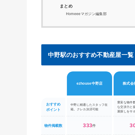
まとめ
Homeeeマガジン編集部
中野駅のおすすめ不動産屋一覧
ezhouse中野店
株式会社
豊富な物件
おすすめ
中野に精通したスタッフ在
な交渉力と
ポイント
籍。クレカ決済可能
屋探しをサ
333
3
物件掲載数
件