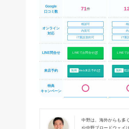
Google
71
1
件
口コミ数
相談可
相
オンライン
内見可
内
対応
IT重説契約可
IT重
LINE問合せ
LINEでお問合せ
LINE
来店予約
無料
Web来店予約
無料
電
特典
キャンペーン
中野は、海外からも多
や中野ブロードウェイ