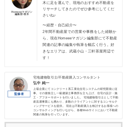
木に足を運んで、現地のおすすめ不動産を
リサーチしてきたのでぜひ参考にしてくだ
Homeeeマガジン
編集部 桜木
さいね♪
〜経歴・自己紹介〜
2年間不動産屋での営業や事務をした経験か
ら、現在Homeeeマガジン編集部にて不動産
関連の記事の編集や執筆を幅広く行う。好
きなエリアは、武蔵小山・三軒茶屋周辺で
す！
宅地建物取引士/不動産購入コンサルタント
弘中 純一
上場企業にてコンクリート系工業化住宅システムの研究開発に従
事。その後独立し一級建築士事務所を立ち上げ、住宅の設計・施
工・アフターサポートを行いました。 宅地建物取引士として不動
産流通事業にも携わり、多数のクライアントに対するコンサルテ
ィングサービスを提供。 現在は不動産購入を検討するお客様への
コンサルティングを行いながら、各種Webサイトにおいて不動産
関連の執筆を行っています。