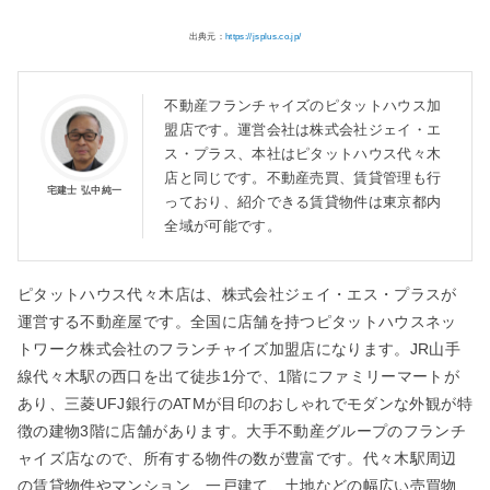
出典元：
https://jsplus.co.jp/
不動産フランチャイズのピタットハウス加
盟店です。運営会社は株式会社ジェイ・エ
ス・プラス、本社はピタットハウス代々木
店と同じです。不動産売買、賃貸管理も行
宅建士 弘中純一
っており、紹介できる賃貸物件は東京都内
全域が可能です。
ピタットハウス代々木店は、株式会社ジェイ・エス・プラスが
運営する不動産屋です。全国に店舗を持つピタットハウスネッ
トワーク株式会社のフランチャイズ加盟店になります。JR山手
線代々木駅の西口を出て徒歩1分で、1階にファミリーマートが
あり、三菱UFJ銀行のATMが目印のおしゃれでモダンな外観が特
徴の建物3階に店舗があります。大手不動産グループのフランチ
ャイズ店なので、所有する物件の数が豊富です。代々木駅周辺
の賃貸物件やマンション、一戸建て、土地などの幅広い売買物