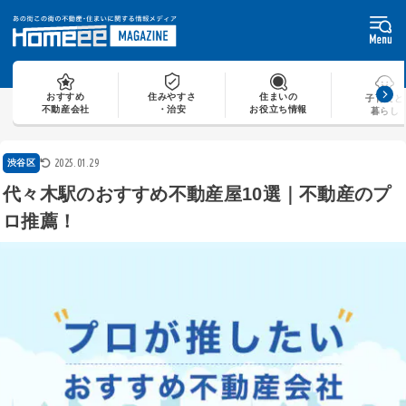
Skip
to
content
おすすめ
住みやすさ
住まいの
子育てと
不動産会社
・治安
お役立ち情報
暮らし
2025.01.29
渋谷区
代々木駅のおすすめ不動産屋10選｜不動産のプ
ロ推薦！