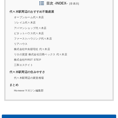
目次 -INDEX-
[
非表示
]
代々木駅周辺のおすすめ不動産屋
オープンルーム代々木店
ソレイユ代々木店
アパマンショップ代々木店
ピタットハウス代々木店
ファーストハウジング代々木店
リアハウス
株式会社中央邸宅社 代々木店
リロの賃貸 株式会社日商ベックス 代々木店
株式会社FIRST STEP
三和エステイト
代々木駅周辺の住みやすさ
代々木駅周辺の家賃相場
まとめ
Homeeeマガジン編集部