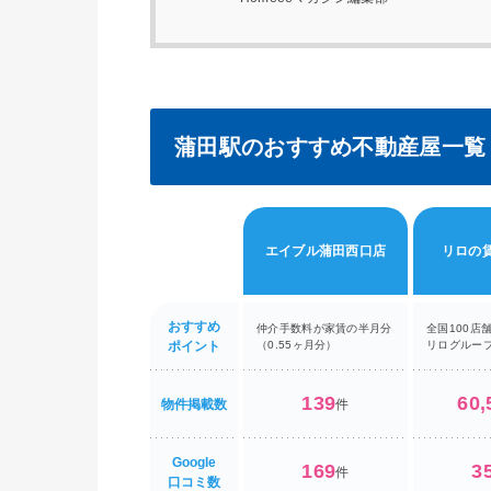
蒲田駅のおすすめ不動産屋一覧
エイブル蒲田西口店
リロの
おすすめ
仲介手数料が家賃の半月分
全国100店
ポイント
（0.55ヶ月分）
リログルー
139
60,
物件掲載数
件
Google
169
3
件
口コミ数