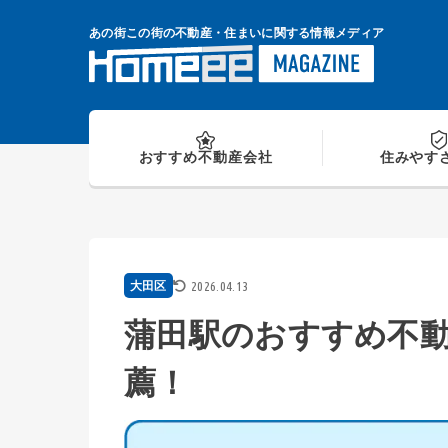
Skip
to
あの街この街の不動産・住まいに関する情報メディア
content
おすすめ
不動産会社
住みやす
2026.04.13
大田区
蒲田駅のおすすめ不動
薦！