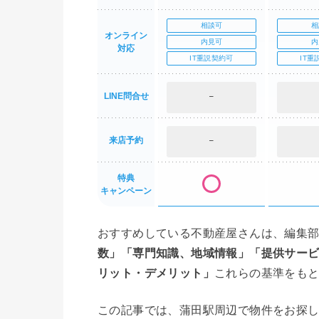
相談可
相
オンライン
内見可
内
対応
IT重説契約可
IT重
LINE問合せ
–
来店予約
–
特典
キャンペーン
おすすめしている不動産屋さんは、編集
数」「専門知識、地域情報」「提供サー
リット・デメリット」
これらの基準をも
この記事では、蒲田駅周辺で物件をお探し