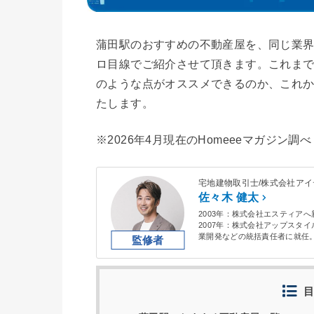
蒲田駅のおすすめの不動産屋を、同じ業界
ロ目線でご紹介させて頂きます。これま
のような点がオススメできるのか、これ
たします。
※2026年4月現在のHomeeeマガジン調べ
宅地建物取引士/株式会社アイ
佐々木 健太
2003年：株式会社エスティア
2007年：株式会社アップスタ
業開発などの統括責任者に就任
2014年：
株式会社アイデアル
2020年：
株式会社アイデアル・
投資用不動産や賃貸・売買仲介
目
不動産を活用した資産形成コン