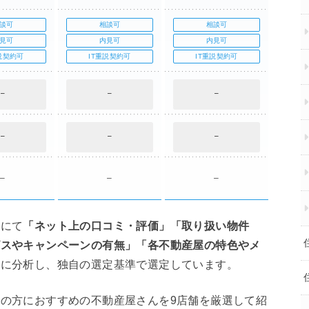
談可
相談可
相談可
見可
内見可
内見可
説契約可
IT重説契約可
IT重説契約可
I
–
–
–
–
–
–
–
–
–
部にて
「ネット上の口コミ・評価」「取り扱い物件
ビスやキャンペーンの有無」「各不動産屋の特色やメ
とに分析し、独自の選定基準で選定しています。
の方におすすめの不動産屋さんを9店舗を厳選して紹