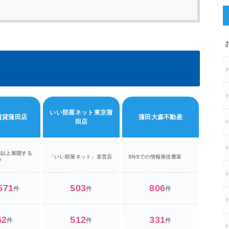
いい部屋ネット東京蒲
KEN
賃貸蒲田店
蒲田大森不動産
田店
舗以上展開する
経験豊富
「いい部屋ネット」直営店
SNSでの情報発信豊富
プ
籍
571
503
806
件
件
件
52
512
331
件
件
件