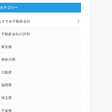
カテゴリー
おすすめ不動産会社
不動産会社の評判
東京都
TY不動産蒲田本
アパマンショップ京急
タウンハウジング蒲田
ア
神奈川県
店
蒲田店
店
大阪府
なスタッフ多数在
QSCランキング優秀店3回
大田区・羽田空港エリア中
都内
受賞
心
展開
福岡県
3,270
5,297
361,525
件
件
件
埼玉県
1,228
100
346
件
件
件
千葉県