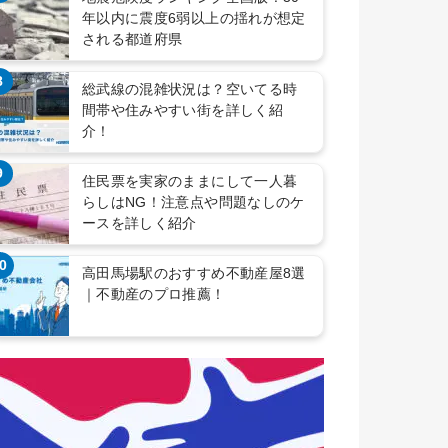
年以内に震度6弱以上の揺れが想定
される都道府県
8
総武線の混雑状況は？空いてる時
間帯や住みやすい街を詳しく紹
介！
9
住民票を実家のままにして一人暮
らしはNG！注意点や問題なしのケ
ースを詳しく紹介
0
高田馬場駅のおすすめ不動産屋8選
｜不動産のプロ推薦！