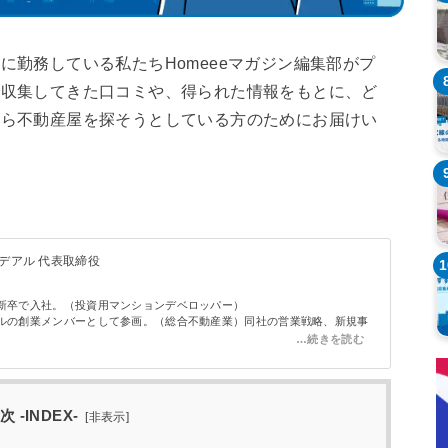
に勤務している私たちHomeeeマガジン編集部がプ
で収集してきた口コミや、得られた情報をもとに、ど
から不動産屋を探そうとしている方のためにお届けい
デアル 代表取締役
1
へ新卒で入社。（投資用マンションデベロッパー）
イルの創業メンバーとして参画。（総合不動産業）同社の営業戦略、新規事
。
を設立、代表取締役に就任。
インベスト・パートナーズ
を設立（100％出資子会社）
、管理の実務経験を経て、それらをワンストップに行い、中古の1棟収益
次 -INDEX-
[
非表示
]
サルティングを実施している。