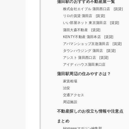
蒲田駅のおすすめ不動産屋一覧
株式会社エイブル 蒲田西口店 [賃貸]
リロの賃貸 蒲田店 [賃貸]
いい部屋ネット 東京蒲田店 [賃貸]
蒲田大森不動産 [賃貸]
KENTY不動産 蒲田本店 [賃貸]
アパマンショップ京急蒲田店 [賃貸]
タウンハウジング 蒲田店 [賃貸]
アシスト 蒲田西口店 [賃貸]
アイディハウス蒲田東口店
蒲田駅周辺の住みやすさは？
家賃相場
治安
交通アクセス
周辺施設
不動産探しのお役立ち情報や注意点
まとめ
Homeeeマガジン編集部