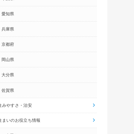
相談可
相談可
相談可
愛知県
内見可
内見可
内見可
T重説契約可
IT重説契約可
IT重説契約可
兵庫県
–
–
–
京都府
岡山県
–
–
–
大分県
–
–
佐賀県
住みやすさ・治安
住まいのお役立ち情報