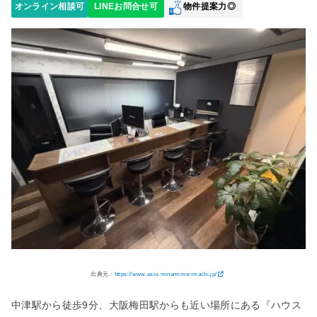
オンライン相談可
LINEお問合せ可
物件提案力◎
出典元：
https://www.axio-minamimorimachi.jp/
中津駅から徒歩9分、大阪梅田駅からも近い場所にある『ハウス