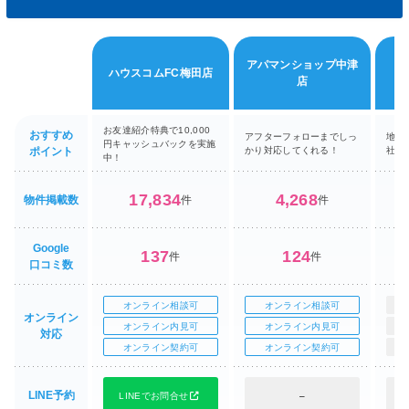
アパマンショップ中津
ハウスコムFC梅田店
店
お友達紹介特典で10,000
おすすめ
アフターフォローまでしっ
地域
円キャッシュバックを実施
ポイント
かり対応してくれる！
社！
中！
17,834
4,268
物件掲載数
件
件
Google
137
124
件
件
口コミ数
オンライン相談可
オンライン相談可
オンライン
オンライン内見可
オンライン内見可
対応
オンライン契約可
オンライン契約可
LINE予約
LINEでお問合せ
–