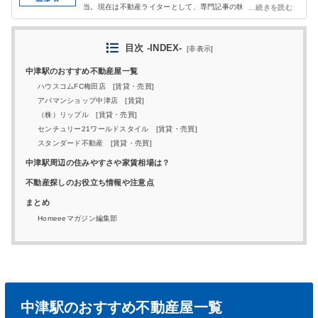
当。現在は不動産ライターとして、専門記事の執筆を行ってい
る。
目次 -INDEX-
[
非表示
]
中津駅のおすすめ不動産屋一覧
ハウスコムFC梅田店 [賃貸・売買]
アパマンショップ中津店 [賃貸]
（株）リップル [賃貸・売買]
センチュリー21ワールドスタイル [賃貸・売買]
スタンダード不動産 [賃貸・売買]
中津駅周辺の住みやすさや家賃相場は？
不動産探しのお役立ち情報や注意点
まとめ
Homeeeマガジン編集部
中津駅のおすすめ不動産屋一覧