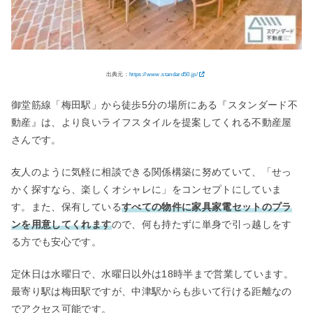
出典元：
https://www.standard50.jp/
御堂筋線「梅田駅」から徒歩5分の場所にある『スタンダード不
動産』は、より良いライフスタイルを提案してくれる不動産屋
さんです。
友人のように気軽に相談できる関係構築に努めていて、「せっ
かく探すなら、楽しくオシャレに」をコンセプトにしていま
す。また、保有している
すべての物件に家具家電セットのプラ
ンを用意してくれます
ので、何も持たずに単身で引っ越しをす
る方でも安心です。
定休日は水曜日で、水曜日以外は18時半まで営業しています。
最寄り駅は梅田駅ですが、中津駅からも歩いて行ける距離なの
でアクセス可能です。