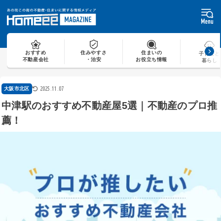
Skip
to
content
おすすめ
住みやすさ
住まいの
子育てと
不動産会社
・治安
お役立ち情報
暮らし
2025.11.07
大阪市北区
中津駅のおすすめ不動産屋5選｜不動産のプロ推
薦！