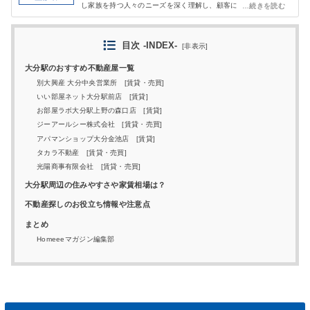
し家族を持つ人々のニーズを深く理解し、顧客に寄り添った不動
産サービスを提供。本格的な宅地開発を学ぶため、宅地開発専門
の不動産会社に従事後、地域に根付いた土地活用の提案をするた
め
株式会社サンコーライフサポート
にて勤務中。
目次 -INDEX-
[
非表示
]
大分駅のおすすめ不動産屋一覧
別大興産 大分中央営業所 [賃貸・売買]
いい部屋ネット大分駅前店 [賃貸]
お部屋ラボ大分駅上野の森口店 [賃貸]
ジーアールシー株式会社 [賃貸・売買]
アパマンショップ大分金池店 [賃貸]
タカラ不動産 [賃貸・売買]
光陽商事有限会社 [賃貸・売買]
大分駅周辺の住みやすさや家賃相場は？
不動産探しのお役立ち情報や注意点
まとめ
Homeeeマガジン編集部