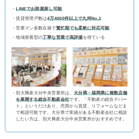
・
LINEでお部屋探し可能
・賃貸管理戸数は
4万4000件以上で九州No,1
・営業マン多数在籍で
繁忙期でも柔軟に対応可能
・地域密着型の
丁寧な営業で高評価
を得ている
・別大興産大分中央営業所は、
大分県・福岡県に複数店舗
を展開する総合不動産会社
です。「不動産の総合デパー
ト」というだけあり、売買から賃貸、リフォームなどま
で相談可能です。大分県で実績がある不動産会社に相談
したい方は、別大興産大分中央営業所がおすすめです。