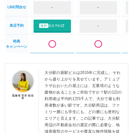
LINE問合せ
–
–
来店予約
無料
来店予約
–
特典
キャンペーン
大分駅の新駅ビルは2015年に完成し、それ
から盛り上がりを見せています。アミュプ
ラザおおいたの屋上には、五重塔のような
建物があることをご存知ですか？駅の1日の
監修者 平井 祐佳
里
利用者は平均約1万5千人で、大分で最も利
用者数が多い駅です。大分駅周辺は、ファ
ミリー層にも学生にも、どの層にも便利な
エリアと言えます。この記事では、大分駅
周辺の不動産会社の選定の際に必要な、地
域密着型のサービスや豊富な物件情報を提