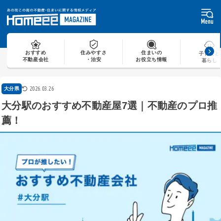
Skip
to
content
おすすめ
住みやすさ
住まいの
子育てと
不動産会社
・治安
お役立ち情報
暮らし
2026.03.26
大分県
大分駅のおすすめ不動産屋7選｜不動産のプロ推
薦！