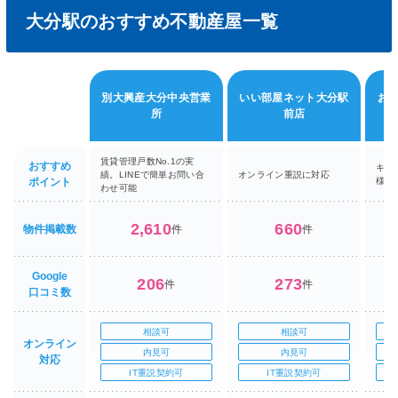
大分駅のおすすめ不動産屋一覧
別大興産大分中央営業
いい部屋ネット大分駅
お
所
前店
賃貸管理戸数No.1の実
おすすめ
キッ
績。LINEで簡単お問い合
オンライン重説に対応
ポイント
様連
わせ可能
2,610
660
物件掲載数
件
件
Google
206
273
件
件
口コミ数
相談可
相談可
オンライン
内見可
内見可
対応
IT重説契約可
IT重説契約可