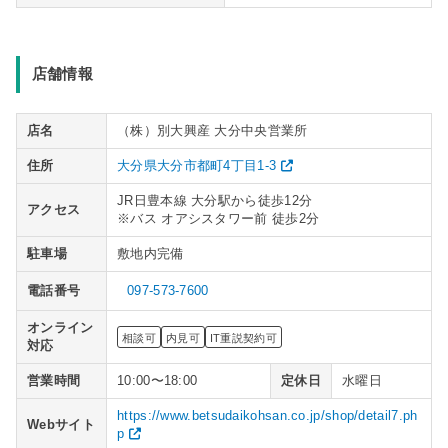
店舗情報
店名
（株）別大興産 大分中央営業所
住所
大分県大分市都町4丁目1-3
JR日豊本線 大分駅から徒歩12分
アクセス
※バス オアシスタワー前 徒歩2分
駐車場
敷地内完備
電話番号
097-573-7600
オンライン
相談可
内見可
IT重説契約可
対応
営業時間
10:00〜18:00
定休日
水曜日
https://www.betsudaikohsan.co.jp/shop/detail7.ph
Webサイト
p