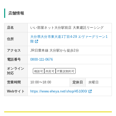
店舗情報
店名
いい部屋ネット大分駅前店 大東建託リーシング
大分県大分市東大道1丁目4-29 エヴァーグリーン1
住所
階
アクセス
JR日豊本線 大分駅から徒歩2分
電話番号
0800-111-0676
オンライン
相談可
内見可
IT重説契約可
対応
営業時間
10:00〜18:00
定休日
水曜日
Webサイト
https://www.eheya.net/shop/451000/