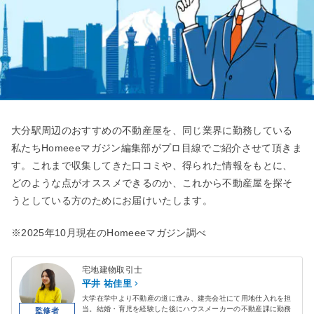
大分駅周辺のおすすめの不動産屋を、同じ業界に勤務している
私たちHomeeeマガジン編集部がプロ目線でご紹介させて頂きま
す。これまで収集してきた口コミや、得られた情報をもとに、
どのような点がオススメできるのか、これから不動産屋を探そ
うとしている方のためにお届けいたします。
※2025年10月現在のHomeeeマガジン調べ
宅地建物取引士
平井 祐佳里
大学在学中より不動産の道に進み、建売会社にて用地仕入れを担
当。結婚・育児を経験した後にハウスメーカーの不動産課に勤務