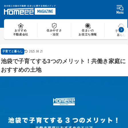
Skip
to
content
おすすめ
住みやすさ
住まいの
子育てと
不動産会社
・治安
お役立ち情報
暮らし
2025.04.21
子育てと暮らし
池袋で子育てする3つのメリット！共働き家庭に
おすすめの土地