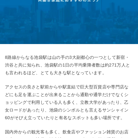
8路線からなる池袋駅は山の手の3大副都心の一つとして新宿・
渋谷と共に知られ、池袋駅の1日の平均乗降者数は約271万人と
も言われるほど、とても大きな駅となっています。
アクセスの良さと駅前からや駅直結で巨大型百貨店や専門店な
どにも足を運ぶことが出来ることから通勤や通学だけでなくシ
ョッピングで利用している人も多く、立教大学があったり、乙
女ロードがあったり、池袋のシンボルとも言えるサンシャイン
60がそびえ立っていたりと有名なスポットも多い場所です。
国内外からの観光客も多く、飲食店やファッション雑貨のお店