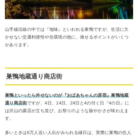
山手線沿線の中では『地味』といわれる巣鴨ですが、生活に欠
かせない交通利便性や住環境の他に、推せるポイントがいくつ
かあります。
巣鴨地蔵通り商店街
巣鴨といったら外せないのが『おばあちゃんの原宿』巣鴨地蔵
通り商店街
ですが、4日、14日、24日と4の付く日『4の日』に
は沢山の露店が立ち並び、お祭りのような賑やかさが味わえま
す。
多いときは6万人近い人出がみられる縁日は、実際に巣鴨の住人