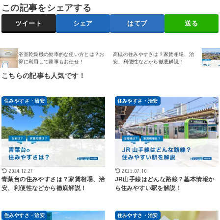
この記事をシェアする
ツイート
シェア
はてブ
送る
浴室乾燥機の効率的な使い方とは？お
高槻の住みやすさは？家賃相場、治
得に利用して家事もお任せ！
安、利便性などから徹底解説！
こちらの記事も人気です！
住みやすさ・治安
住みやすさ・治安
2024.12.27
2025.07.10
青葉台の住みやすさは？家賃相場、治
JR山手線はどんな路線？基本情報か
安、利便性などから徹底解説！
ら住みやすい駅を解説！
住みやすさ・治安
住みやすさ・治安