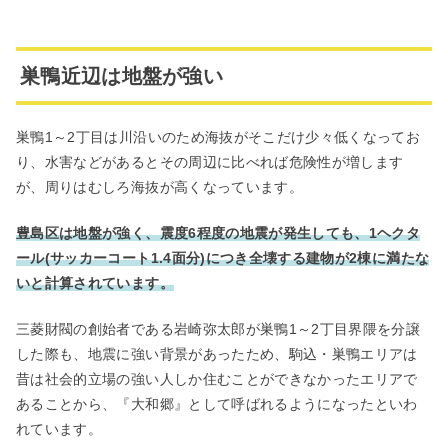
巣鴨近辺は地盤が強い
巣鴨1～2丁目は川沿いのため海抜がそこだけ少々低くなってお
り、水害などがあるとその周辺に比べれば危険性が増します
が、周りはむしろ海抜が高くなっています。
豊島区は地盤が強く、震度6程度の地震が発生しても、1ヘクタ
ール(サッカーコート1.4面分)につき全壊する建物が2棟に満たな
いと計算されています。
三菱財閥の創始者である岩崎弥太郎が巣鴨1～2丁目界隈を分譲
した際も、地震に強い背景があったため、駒込・巣鴨エリアは
昔は社会的立場の強い人しか住むことができなかったエリアで
あることから、『大和郷』として呼ばれるようになったといわ
れています。