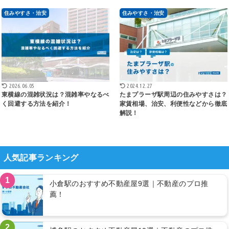
住みやすさ・治安
住みやすさ・治安
2026.06.05
2024.12.27
東横線の混雑状況は？混雑率やなるべ
たまプラーザ駅周辺の住みやすさは？
く回避する方法を紹介！
家賃相場、治安、利便性などから徹底
解説！
人気記事ランキング
1
小倉駅のおすすめ不動産屋9選｜不動産のプロ推
薦！
2