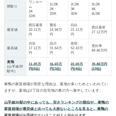
ワンルー
1LDK
2LDK
3LDK
間取り
ム
2K
3K
4K
1K
2DK
3DK
4LDK
1DK
西日暮里
鶯谷
目白
西日暮里
最安値
10.11万
14.94万
21.11万
27.12万円
円
円
円
渋谷
品川
原宿
恵比寿
最高値
17.12万
31.64万
52.43万
69.66万円
円
円
円
巣鴨
11.05万
16.65万
22.65万
35.88万円
(山手線30
円(6位)
円(3位)
円(4位)
(10位)
駅中)
巣鴨の家賃相場が割安な理由は、墓地が多いためといわれてい
ますが、墓地は2丁目の住宅地の奥の方へ集中しています。
山手線30駅の中にあっても、安さランキングの順位や、巣鴨の
家賃相場が最安値と比べても大差ないところを見ると、巣鴨の
家賃相場がお手頃だということがよく分かります。