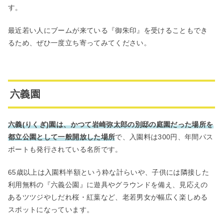
す。
最近若い人にブームが来ている『御朱印』を受けることもでき
るため、ぜひ一度立ち寄ってみてください。
六義園
六義(りくぎ)園は、かつて岩崎弥太郎の別邸の庭園だった場所を
都立公園として一般開放した場所
で、入園料は300円、年間パス
ポートも発行されている名所です。
65歳以上は入園料半額という粋な計らいや、子供には隣接した
利用無料の『六義公園』に遊具やグラウンドを備え、見応えの
あるツツジやしだれ桜・紅葉など、老若男女が幅広く楽しめる
スポットになっています。