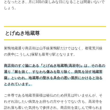
となったとき、月に3回の楽しみな日になることは間違いないで
しょう。
とげぬき地蔵尊
巣鴨地蔵通り商店街は山手線巣鴨駅だけではなく、都電荒川線
の庚申(こうしん)塚駅も最寄り駅となります。
商店街のすぐ脇にある『とげぬき地蔵尊(高岩寺)』は、その名の
通り「棘を抜く、すなわち傷みを取り除く、病気を治す地蔵菩
薩」といわれ、地蔵尊の聖水を具合の悪い箇所にかけると治る
とされています。
ご本尊である地蔵菩薩様は秘仏のため拝見は叶いませんが、そ
れぞれ治したい病気をお持ちの方やそうでない方も、高岩寺を
訪れ落ち着いた気持ちで参拝され、商店街を楽しんで帰られま