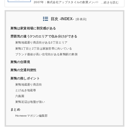
2007年：株式会社アップスタイルの創業メンバーとして参画。
（総合不動産業）同社の営業戦略、新規事業開発などの統括責任
者に就任。
2014年：
株式会社アイデアル
を設立、代表取締役に就任。
目次 -INDEX-
[
非表示
]
2020年：
株式会社アイデアル・インベスト・パートナーズ
を
設立（100％出資子会社）
巣鴨は家賃相場に割安感がある
投資用不動産や賃貸・売買仲介、管理の実務経験を経て、それら
雰囲気の違う3つのエリアで住み分けができる
をワンストップに行い、中古の1棟収益不動産を活用した資産形
成コンサルティングを実施している。
巣鴨地蔵通り商店街がある3丁目エリア
巣鴨1丁目と2丁目は家族世帯に向いている
ブランド価値が高い住宅街がある巣鴨駅の東側
巣鴨の住環境
巣鴨の交通利便性
巣鴨の推しポイント
巣鴨地蔵通り商店街
とげぬき地蔵尊
六義園
巣鴨近辺は地盤が強い
まとめ
Homeeeマガジン編集部