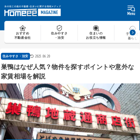
Skip
to
content
おすすめ
住みやすさ
住まいの
子育てと
不動産会社
・治安
お役立ち情報
暮らし
2025.06.20
住みやすさ・治安
巣鴨はなぜ人気？物件を探すポイントや意外な
家賃相場を解説