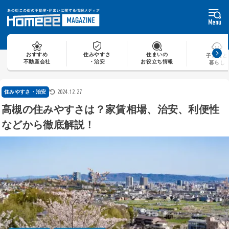
Skip
to
content
おすすめ
住みやすさ
住まいの
子育てと
不動産会社
・治安
お役立ち情報
暮らし
2024.12.27
住みやすさ・治安
高槻の住みやすさは？家賃相場、治安、利便性
などから徹底解説！