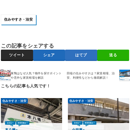
住みやすさ・治安
この記事をシェアする
ツイート
シェア
はてブ
送る
巣鴨はなぜ人気？物件を探すポイント
田端の住みやすさは？家賃相場、治
や意外な家賃相場を解説
安、利便性などから徹底解説！
こちらの記事も人気です！
住みやすさ・治安
住みやすさ・治安