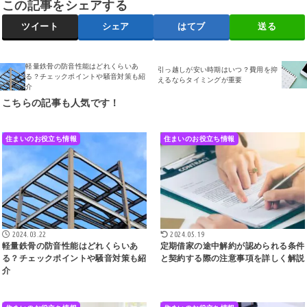
この記事をシェアする
ツイート
シェア
はてブ
送る
軽量鉄骨の防音性能はどれくらいあ
引っ越しが安い時期はいつ？費用を抑
る？チェックポイントや騒音対策も紹
えるならタイミングが重要
介
こちらの記事も人気です！
住まいのお役立ち情報
住まいのお役立ち情報
2024.03.22
2024.05.19
軽量鉄骨の防音性能はどれくらいあ
定期借家の途中解約が認められる条件
る？チェックポイントや騒音対策も紹
と契約する際の注意事項を詳しく解説
介