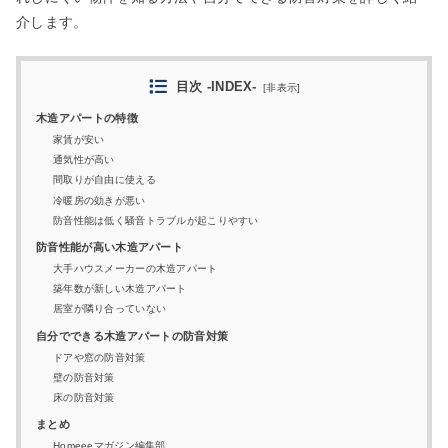
介します。
目次 -INDEX-
[
非表示
]
木造アパートの特徴
家賃が安い
通気性が高い
間取りが自由に使える
冷暖房の効きが悪い
防音性能は低く騒音トラブルが起こりやすい
防音性能が高い木造アパート
大手ハウスメーカーの木造アパート
築年数が新しい木造アパート
居室が隣り合っていない
自分でできる木造アパートの防音対策
ドアや窓の防音対策
壁の防音対策
床の防音対策
まとめ
Homeeeマガジン編集部