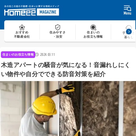
Skip
to
content
おすすめ
住みやすさ
住まいの
子育てと
不動産会社
・治安
お役立ち情報
暮らし
2024.03.11
住まいのお役立ち情報
木造アパートの騒音が気になる！音漏れしにく
い物件や自分でできる防音対策を紹介