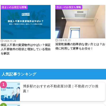
住まいのお役立ち情報
住まいのお役立ち情報
2024.02.23
2024.11.28
浴室乾燥機の効率的な使い方とは？お
保証人不要の賃貸物件はやばい？保証
得に利用して家事もお任せ！
人不要物件の現状と増加している理由
を解説
人気記事ランキング
1
博多駅のおすすめ不動産屋10選｜不動産のプロ推
薦！