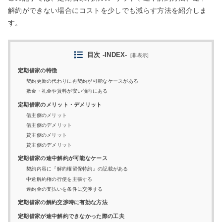
解約ができない場合にコストを少しでも減らす方法を紹介しま
す。
目次 -INDEX-
[
非表示
]
定期借家の特徴
契約更新の代わりに再契約が可能なケースがある
敷金・礼金や賃料が安い傾向にある
定期借家のメリット・デメリット
借主側のメリット
借主側のデメリット
貸主側のメリット
貸主側のデメリット
定期借家の途中解約が可能なケース
契約内容に『解約権留保特約』の記載がある
中途解約権の行使を主張する
違約金の支払いを条件に交渉する
定期借家の解約交渉時に有効な方法
定期借家が途中解約できなかった際の工夫