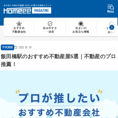
Skip
to
content
おすすめ
住みやすさ
住まいの
子育てと
不動産会社
・治安
お役立ち情報
暮らし
2025.01.24
千代田区
飯田橋駅のおすすめ不動産屋5選｜不動産のプロ
推薦！