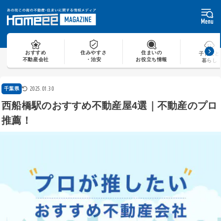
Skip
to
content
おすすめ
住みやすさ
住まいの
子育てと
不動産会社
・治安
お役立ち情報
暮らし
2025.01.30
千葉県
西船橋駅のおすすめ不動産屋4選｜不動産のプロ
推薦！