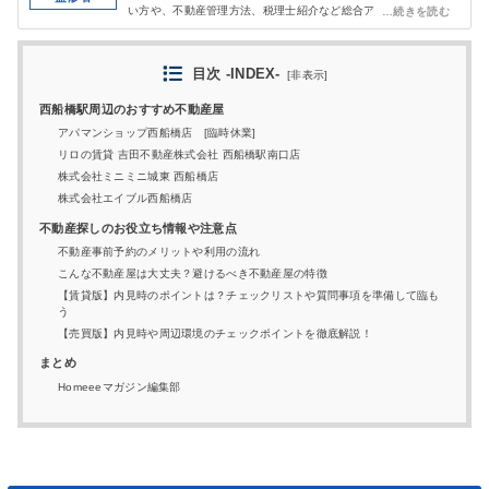
い方や、不動産管理方法、税理士紹介など総合アドバイスを行
う。相続への一次相談や土地活用分野での窓口として気軽に相談
頂いている。近年では家族信託を使った資産管理に注目し、活用
や提案を行う。現在は、
長島ファミリーサポート合同会社
代
目次 -INDEX-
[
非表示
]
表。
西船橋駅周辺のおすすめ不動産屋
アパマンショップ西船橋店 [臨時休業]
リロの賃貸 吉田不動産株式会社 西船橋駅南口店
株式会社ミニミニ城東 西船橋店
株式会社エイブル西船橋店
不動産探しのお役立ち情報や注意点
不動産事前予約のメリットや利用の流れ
こんな不動産屋は⼤丈夫？避けるべき不動産屋の特徴
【賃貸版】内見時のポイントは？チェックリストや質問事項を準備して臨も
う
【売買版】内⾒時や周辺環境のチェックポイントを徹底解説！
まとめ
Homeeeマガジン編集部