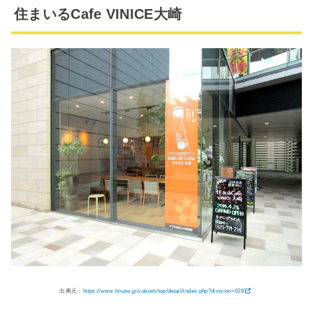
住まいるCafe VINICE大崎
出典元：
https://www.house.jp/value/shop/detail/index.php?division=028