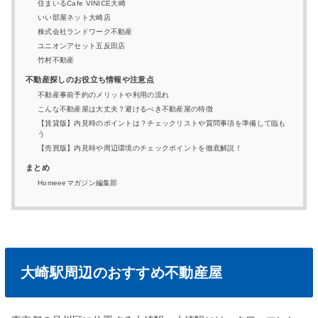
住まいるCafe VINICE大崎
いい部屋ネット大崎店
株式会社ランドワーク不動産
ユニオンアセット五反田店
竹村不動産
不動産探しのお役立ち情報や注意点
不動産事前予約のメリットや利用の流れ
こんな不動産屋は⼤丈夫？避けるべき不動産屋の特徴
【賃貸版】内見時のポイントは？チェックリストや質問事項を準備して臨も
う
【売買版】内⾒時や周辺環境のチェックポイントを徹底解説！
まとめ
Homeeeマガジン編集部
大崎駅周辺のおすすめ不動産屋