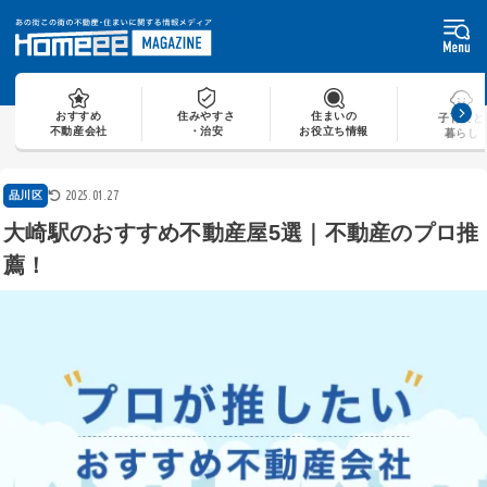
Skip
to
content
おすすめ
住みやすさ
住まいの
子育てと
不動産会社
・治安
お役立ち情報
暮らし
2025.01.27
品川区
大崎駅のおすすめ不動産屋5選｜不動産のプロ推
薦！