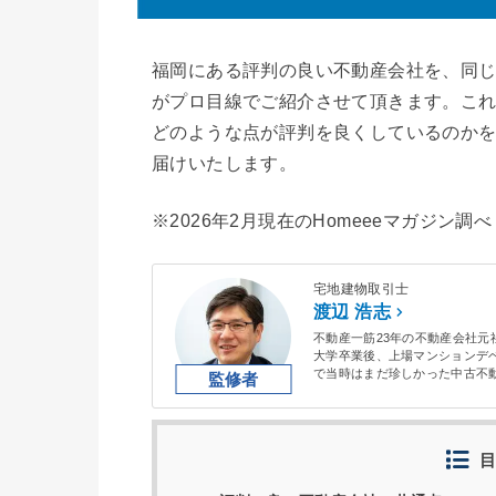
福岡にある評判の良い不動産会社を、同じ
がプロ目線でご紹介させて頂きます。こ
どのような点が評判を良くしているのか
届けいたします。
※2026年2月現在のHomeeeマガジン調べ
宅地建物取引士
渡辺 浩志
不動産一筋23年の不動産会社元
大学卒業後、上場マンションデ
で当時はまだ珍しかった中古不
ました。
現在は従業員300人の総合建築
と土地・戸建の仕入業務をして
目