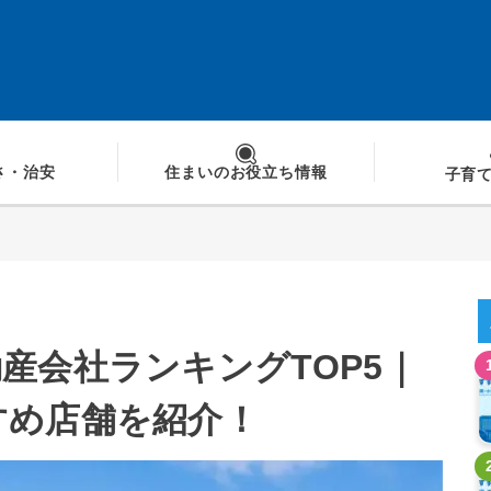
さ
・治安
住まいの
お役立ち情報
子育
産会社ランキングTOP5｜
すめ店舗を紹介！