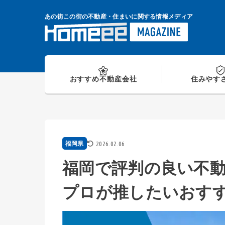
Skip
to
あの街この街の不動産・住まいに関する情報メディア
content
おすすめ
不動産会社
住みやす
2026.02.06
福岡県
福岡で評判の良い不動
プロが推したいおす