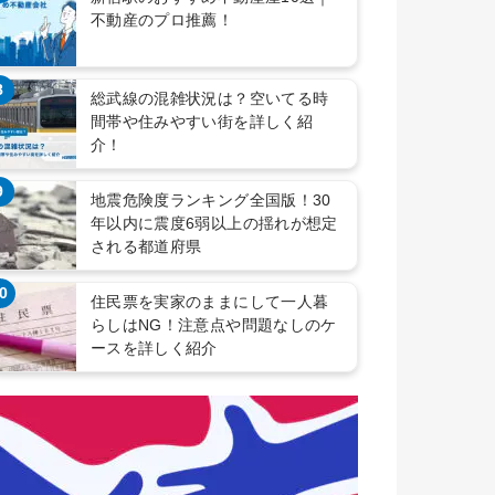
不動産のプロ推薦！
8
総武線の混雑状況は？空いてる時
間帯や住みやすい街を詳しく紹
介！
9
地震危険度ランキング全国版！30
年以内に震度6弱以上の揺れが想定
される都道府県
0
住民票を実家のままにして一人暮
らしはNG！注意点や問題なしのケ
ースを詳しく紹介