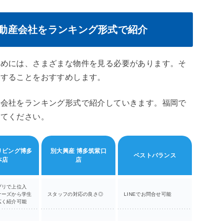
動産会社をランキング形式で紹介
ためには、さまざまな物件を見る必要があります。そ
用することをおすすめします。
産会社をランキング形式で紹介していきます。福岡で
みてください。
リビング博多
別大興産 博多筑紫口
ベストバランス
クロ
本店
店
プリで上位入
仲介手数
ナーズから学生
スタッフの対応の良さ◎
LINEでお問合せ可能
り
広く紹介可能