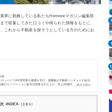
業界に勤務している私たちHomeeeマガジン編集部
れまで収集してきた口コミや得られた情報をもとに、
を、これから不動産を探そうとしている方のためにお
1
社長。
ベロッパーで4年間営業の基礎を学び、退職後は不動産ベンチャーの会社
動産のリノベーション販売の部署を立ち上げ、売上20億円までに成長させ
企業の不動産部門で若手社員の教育と、今までの人脈を生かし不動産仲介
います。
次 -INDEX-
[
非表示
]