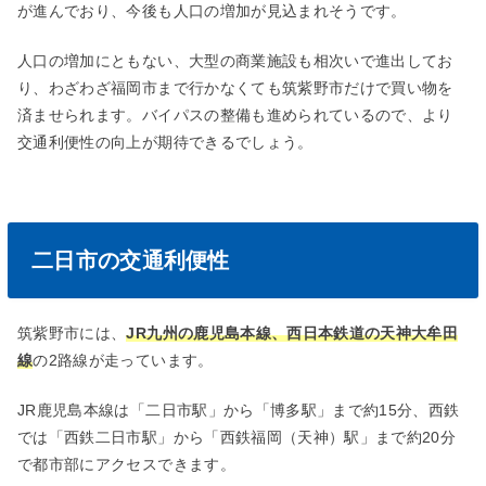
が進んでおり、今後も人口の増加が見込まれそうです。
人口の増加にともない、大型の商業施設も相次いで進出してお
り、わざわざ福岡市まで行かなくても筑紫野市だけで買い物を
済ませられます。バイパスの整備も進められているので、より
交通利便性の向上が期待できるでしょう。
二日市の交通利便性
筑紫野市には、
JR
九州の鹿児島本線、西日本鉄道の天神大牟田
線
の
2路線
が走っています。
JR
鹿児島本線は「二日市駅」から「博多駅」まで約
15
分、西鉄
では「西鉄二日市駅」から「西鉄福岡（天神）駅」まで約
20
分
で都市部にアクセスできます。