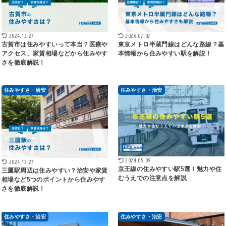
2024.12.27
2026.07.07
古賀市は住みやすいって本当？医療や
東京メトロ半蔵門線はどんな路線？基
アクセス、家賃相場などから住みやす
本情報から住みやすい駅を解説！
さを徹底解説！
住みやすさ・治安
住みやすさ・治安
2024.05.09
2024.12.27
京王線の住みやすい駅5選！魅力や住
三鷹駅周辺は住みやすい？治安や家賃
むうえでの注意点を解説
相場など5つのポイントから住みやす
さを徹底解説！
住みやすさ・治安
住みやすさ・治安