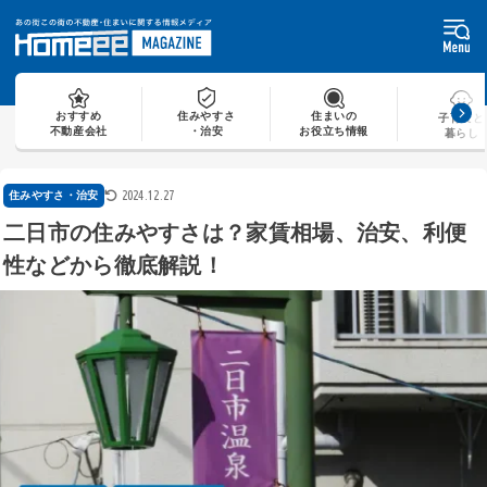
Skip
to
content
おすすめ
住みやすさ
住まいの
子育てと
不動産会社
・治安
お役立ち情報
暮らし
2024.12.27
住みやすさ・治安
二日市の住みやすさは？家賃相場、治安、利便
性などから徹底解説！