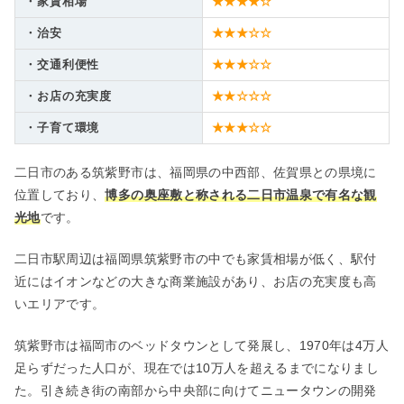
・家賃相場
★★★★☆
・治安
★★★☆☆
・交通利便性
★★★☆☆
・お店の充実度
★★☆☆☆
・子育て環境
★★★☆☆
二日市のある筑紫野市は、福岡県の中西部、佐賀県との県境に
位置しており、
博多の奥座敷と称される二日市温泉で有名な観
光地
です。
二日市駅周辺は福岡県筑紫野市の中でも家賃相場が低く、駅付
近にはイオンなどの大きな商業施設があり、お店の充実度も高
いエリアです。
筑紫野市は福岡市のベッドタウンとして発展し、1970年は4万人
足らずだった人口が、現在では10万人を超えるまでになりまし
た。引き続き街の南部から中央部に向けてニュータウンの開発