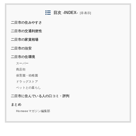
目次 -INDEX-
[
非表示
]
二日市の住みやすさ
二日市の交通利便性
二日市の家賃相場
二日市の治安
二日市の住環境
スーパー
商店街
保育園・幼稚園
ドラッグストア
ペットとの暮らし
二日市に住んでいる人の口コミ・評判
まとめ
Homeeeマガジン編集部