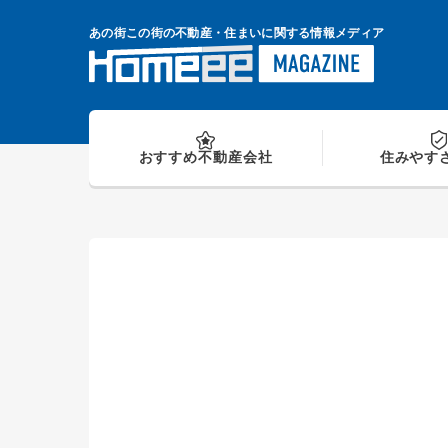
Skip
to
あの街この街の不動産・住まいに関する情報メディア
content
おすすめ
不動産会社
住みやす