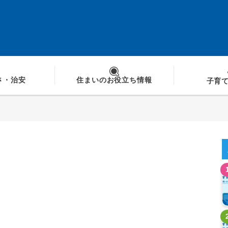
さ
・治安
住まいの
お役立ち情報
子育