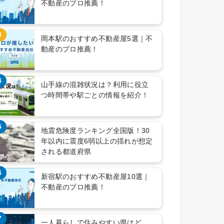
不動産のプロ推薦！
3
岡本駅のおすすめ不動産屋5選｜不
動産のプロ推薦！
4
山手線の混雑状況は？利用に役立
つ時間帯や駅ごとの情報を紹介！
5
地震危険度ランキング全国版！30
年以内に震度6弱以上の揺れが想定
される都道府県
6
新宿駅のおすすめ不動産屋10選｜
不動産のプロ推薦！
7
一人暮らしで住みやすい県はど