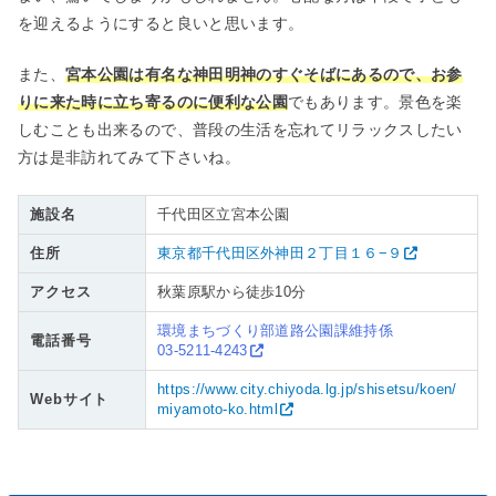
を迎えるようにすると良いと思います。
また、
宮本公園は有名な神田明神のすぐそばにあるので、お参
りに来た時に立ち寄るのに便利な公園
でもあります。景色を楽
しむことも出来るので、普段の生活を忘れてリラックスしたい
方は是非訪れてみて下さいね。
施設名
千代田区立宮本公園
住所
東京都千代田区外神田２丁目１６−９
アクセス
秋葉原駅から徒歩10分
環境まちづくり部道路公園課維持係
電話番号
03-5211-4243
https://www.city.chiyoda.lg.jp/shisetsu/koen/
Webサイト
miyamoto-ko.html