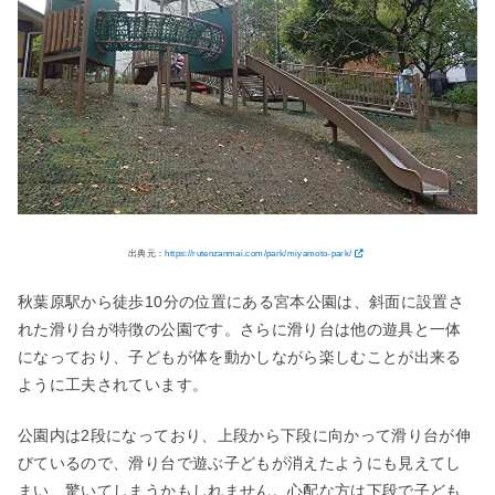
出典元：
https://rutenzanmai.com/park/miyamoto-park/
秋葉原駅から徒歩10分の位置にある宮本公園は、斜面に設置さ
れた滑り台が特徴の公園です。さらに滑り台は他の遊具と一体
になっており、子どもが体を動かしながら楽しむことが出来る
ように工夫されています。
公園内は2段になっており、上段から下段に向かって滑り台が伸
びているので、滑り台で遊ぶ子どもが消えたようにも見えてし
まい、驚いてしまうかもしれません。心配な方は下段で子ども