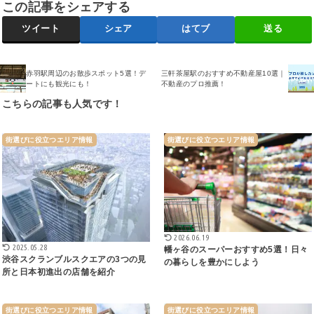
この記事をシェアする
ツイート
シェア
はてブ
送る
赤羽駅周辺のお散歩スポット5選！デ
三軒茶屋駅のおすすめ不動産屋10選｜
ートにも観光にも！
不動産のプロ推薦！
こちらの記事も人気です！
街選びに役立つエリア情報
街選びに役立つエリア情報
2026.06.19
2025.05.28
幡ヶ谷のスーパーおすすめ5選！日々
渋谷スクランブルスクエアの3つの見
の暮らしを豊かにしよう
所と日本初進出の店舗を紹介
街選びに役立つエリア情報
街選びに役立つエリア情報