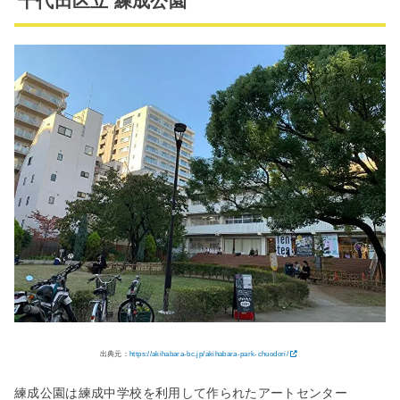
千代田区立 練成公園
出典元：
https://akihabara-bc.jp/akihabara-park-chuodori/
練成公園は練成中学校を利用して作られたアートセンター