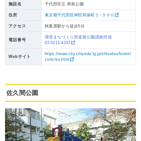
施設名
千代田区立 和泉公園
住所
東京都千代田区神田和泉町１−３００
アクセス
秋葉原駅から徒歩5分
環境まちづくり部道路公園課維持係
電話番号
03-5211-4243
https://www.city.chiyoda.lg.jp/shisetsu/koen/i
Webサイト
zumi-ko.html
佐久間公園