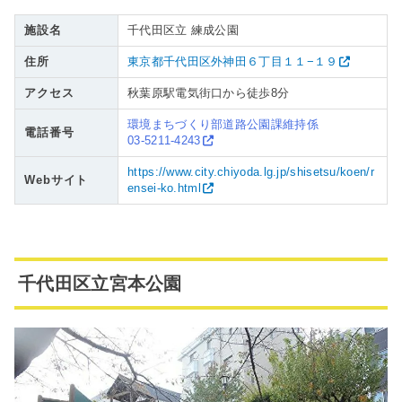
施設名
千代田区立 練成公園
住所
東京都千代田区外神田６丁目１１−１９
アクセス
秋葉原駅電気街口から徒歩8分
環境まちづくり部道路公園課維持係
電話番号
03-5211-4243
https://www.city.chiyoda.lg.jp/shisetsu/koen/r
Webサイト
ensei-ko.html
千代田区立宮本公園