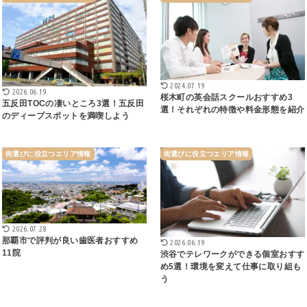
2024.07.19
2026.06.19
桜木町の英会話スクールおすすめ3
五反田TOCの凄いところ3選！五反田
選！それぞれの特徴や料金形態を紹介
のディープスポットを満喫しよう
街選びに役立つエリア情報
街選びに役立つエリア情報
2026.07.28
那覇市で評判が良い歯医者おすすめ
2026.06.19
11院
渋谷でテレワークができる個室おすす
め5選！環境を変えて仕事に取り組も
う