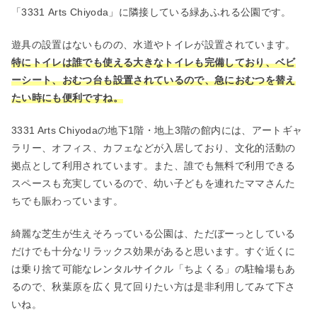
「3331 Arts Chiyoda」に隣接している緑あふれる公園です。
遊具の設置はないものの、水道やトイレが設置されています。
特にトイレは誰でも使える大きなトイレも完備しており、ベビ
ーシート、おむつ台も設置されているので、急におむつを替え
たい時にも便利ですね。
3331 Arts Chiyodaの地下1階・地上3階の館内には、アートギャ
ラリー、オフィス、カフェなどが入居しており、文化的活動の
拠点として利用されています。また、誰でも無料で利用できる
スペースも充実しているので、幼い子どもを連れたママさんた
ちでも賑わっています。
綺麗な芝生が生えそろっている公園は、ただぼーっとしている
だけでも十分なリラックス効果があると思います。すぐ近くに
は乗り捨て可能なレンタルサイクル「ちよくる」の駐輪場もあ
るので、秋葉原を広く見て回りたい方は是非利用してみて下さ
いね。