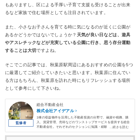
もありますし、区による手厚い子育て支援も受けることが出来
るなど家族で住む場所としても注目されています。
また、小さなお子さんを育てる時に気になるのが近くに公園が
あるかどうかではないでしょうか？
天気が良い日などは、遊具
やアスレチックなどが充実している公園に行き、思う存分運動
することは大切
ですよね。
そこでこの記事では、秋葉原駅周辺にあるおすすめの公園を5つ
に厳選してご紹介していきたいと思います。秋葉原に住んでい
る方はもちろん、秋葉原を訪れた時にもリフレッシュする場所
として参考にして下さいね。
総合不動産会社
株式会社アイデアル
1棟の収益物件を活用した不動産投資の分野で、融資や税務、購
入、賃貸管理、売却などのワンストップサービスを提供する総合
不動産会社。それぞれのセクションに知識・経験が豊富な専門メ
ンバーがおり、長期的な顧客サポート体制を構築している。