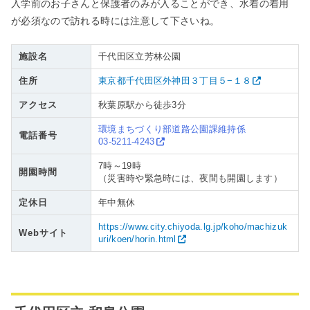
入学前のお子さんと保護者のみが入ることができ、水着の着用
が必須なので訪れる時には注意して下さいね。
施設名
千代田区立芳林公園
住所
東京都千代田区外神田３丁目５−１８
アクセス
秋葉原駅から徒歩3分
環境まちづくり部道路公園課維持係
電話番号
03-5211-4243
7時～19時
開園時間
（災害時や緊急時には、夜間も開園します）
定休日
年中無休
https://www.city.chiyoda.lg.jp/koho/machizuk
Webサイト
uri/koen/horin.html