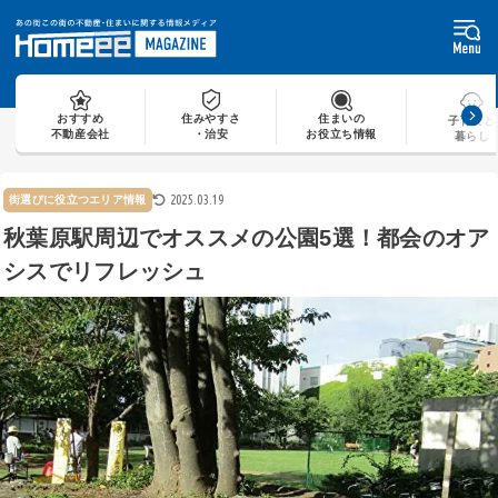
Skip
to
content
おすすめ
住みやすさ
住まいの
子育てと
不動産会社
・治安
お役立ち情報
暮らし
2025.03.19
街選びに役立つエリア情報
秋葉原駅周辺でオススメの公園5選！都会のオア
シスでリフレッシュ