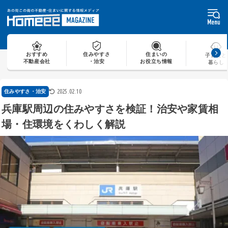
Skip
to
content
おすすめ
住みやすさ
住まいの
子育てと
不動産会社
・治安
お役立ち情報
暮らし
2025.02.10
住みやすさ・治安
兵庫駅周辺の住みやすさを検証！治安や家賃相
場・住環境をくわしく解説